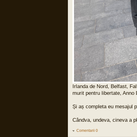
Pârvu Florin
31 Mar 2024, 17:59
Și cuvintele lui Benjamin Halevy, unul din
judecătorii din procesul lui Adolf
Eichman:
“Semnul unei ilegalități evidente e ca un
steag negru care flutură deasupra unui
ordin primit de un militar, ca un
avertisment care strigă: “INTERZIS!”
Nu ilegal formal, nu obscur sau parțial
obscur, nu ilegal care poate fi discernut
doar de specialiști în drept, e important
de subliniat asta! ci încălcarea clară și
evidentă a legii, ilegalitatea care
înjunghie ochii și revoltă inima, asta
dacă ochii nu sunt orbi și inima nu e
coruptă sau de piatră.
Asta e măsura ilegalității evidente când
un ordin nu trebuie executat și care îl
expune pe militar la răspundere penală
pentru acțiunile lui.”
Irlanda de Nord, Belfast, Fal
murit pentru libertate, Anno
Pârvu Florin
31 Mar 2024, 15:21
13 000 de copiii uciși de armata
Și aș completa eu mesajul pu
israeliană în Fâșia Gaza de la debutul
conflictului:
LINK
Cândva, undeva, cineva a plăt
și un articol vechi de 20 de ani dar
extrem de actual:
LINK
Comentarii 0