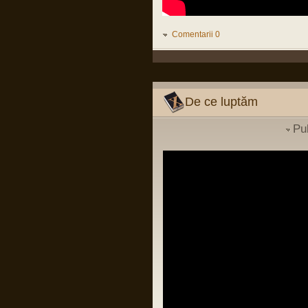
conducere luat la Pitesti ii poate ucide si
pe ei si pe copiii lor, fara sa inteleaga ca
infectiilor nosocomiale nu le pasa de
grade si mai stiu eu ce...
Comentarii 0
LINK
Pârvu Florin
02 Dec 2023, 00:42
La mulți ani…!
La mulți ani, așa proști, săraci și
De ce luptăm
marginali cum suntem…
Pu
Pârvu Florin
14 Jul 2023, 16:28
În continuarea postării mele de pe
chatbox din 2 iunie 2022:
“BERLIN — The fat years are over.
After a decade of spending increases,
the German government on Wednesday
adopted plans to cut its budget for next
year by €30.6 billion, affecting areas
from health to childcare and public
transport.”
LINK
Pârvu Florin
03 Apr 2023, 09:09
Sunt cât se poate de sănătos conform
definiției date termenului de OMS,
apkah, mulțumesc de grijă!