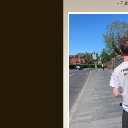
Pub
Un domn a scris pe gardul palatului
Cotroceni mesajul: “Trădătorule,
pleacă!” și a fost amendat de
Jandarmerie.
Am rugămintea către oricine citește asta
ca daca are cunoștință că domnul
respectiv a creat un crowdfunding ca
să-și plătească amenda, să fiu informat
ca să contribui la acel fond, eu am
căutat și n am găsit nimic.
Mulțumesc anticipat!
Pârvu Florin
28 May 2024, 21:14
I specifically underlined that starvation
as a method of war and the denial of
humanitarian relief constitute Rome
statute offences. I could not have been
clearer.
As I also repeatedly underlined in my
public statements, those who do not
comply with the law should not complain
later when my office takes action. That
day has come.”
Îl iubesc pe băiatul ăsta!
Pârvu Florin
28 May 2024, 20:34
Băi, ăștia devin niște jogodii absolut
intolerabile!!!
LINK
LINK