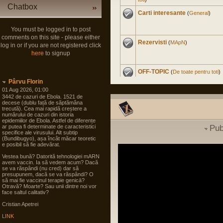
Chatbox
Carti interesante
(
General
)
You must be logged in to post
comments on this site - please either
Rezervisti
(
MApN
)
log in or if you are not registered click
here
to signup
OFF-TOPIC
(
De toate pentru toti
)
Pârvu Florin
01 Aug 2026, 01:00
3442 de cazuri de Ebola. 1521 de
Master Civil la Universitate
decese (dublu față de săptămâna
trecută). Cea mai rapidă creștere a
Militara
(
Cariera in SNS
)
numărului de cazuri din istoria
epidemiilor de Ebola. Astfel de diferențe
ar putea fi determinate de caracteristici
Pub
Experienta nord-americana
specifice ale virusului. Alt subtip
(Bundibugyo), așa încât măcar teoretic
(
International
)
e posibil să fie adevărat.
Vestea bună? Datorită tehnologiei mARN
Soldat Gradat Profesionist
avem vaccin. Ia să vedem acum? Dacă
(
MApN
)
se va răspândi (nu cred) dar să
presupunem, dacă se va răspândi? O
să mai fie vaccinul terapie genicā?
Otravă? Moarte? Sau unii dintre noi vor
Politica noastra...
(
Arta
face saltul calitativ?
guvernarii
)
Cristian Apetrei
LINK
Filme
(
De toate pentru toti
)