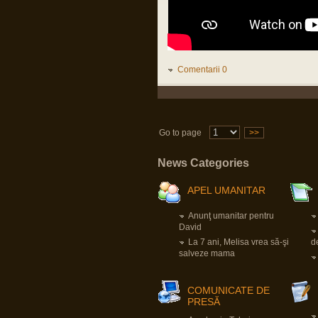
Mă bucur că și TU ai supraviețuit fizic
pandemiei, cum mă bucur să aud
despre oricine, vaccinat sau nevaccinat,
că e sănătos.
Nu e dezinteres, sunt doar, momentan,
alte priorități.
Comentarii 0
apkah
16 Mar 2023, 18:34
Domnu Parvu,sper sa fi bine.Vad ca nu
ai mai intrat.Sper ca e doar dezinteres,si
nu probleme de sanatate.Da un
semn,ca esti ok,si e ok.
Go to page
>>
apkah
News Categories
23 Nov 2022, 07:40
Domnu` Parvu.Ia zi-ne dom`le cum e cu
vaccinul ala. Ca faceai atata reclama
APEL UMANITAR
aici. Iaca-ta ca nu am murit fara mizeria
aia.Tu?Traiesti?Toate bune in
organismul tau?Ceva probleme la inima?
Anunţ umanitar pentru
Trombi?
David
La 7 ani, Melisa vrea să-şi
d
Pârvu Florin
salveze mama
03 Jun 2022, 01:13
A trecut neobservată în presa
mainstream din România o știre, în
opinia mea, extrem de importantă:
COMUNICATE DE
Germania va crea un fond special de O
PRESĂ
SUTĂ ȘAPTE MILIARDE de euro,
destinat exclusiv achiziției de armament