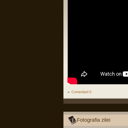
LINK
Citiți tot articolul, că-i interesant.
Pârvu Florin
14 Feb 2025, 18:16
L-au arestat pe Zisu, băăă!!!😂
Io credeam că-i mort de cel puțin zece
ani, dat fiind de cât timp știu că e
general!😂
Pârvu Florin
25 Jan 2025, 17:05
Am foarte puține motive ca la orice
alegeri să votez PSD și Marcel Ciolacu.
Ei bine, domnul Ciolacu tocmai mi-a dat
un motiv extrem de puternic să nu-l
votez și să nu votez PSD:
Romanian PM Ciolacu invited
Netanyahu to Bucharest
LINK
Mă rog, înțeleg că România e o țară
liberă în care oricine, inclusiv prim
ministrul, poate spune orice prostie, dar
Comentarii 0
dacă Netanyahu ajunge în România și
nu e arestat imediat, nu-mi rămâne
decât să renunț la cetățenia română,
fiindcă o să-mi pierd definitiv încrederea
că țara mea e o țară civilizată care se
opune barbariei.
Fotografia zilei
Pârvu Florin
28 Dec 2024, 15:24