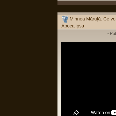
Pârvu Florin
09 Mar 2024, 19:26
Mihnea Măruță:
Verdictul din procesul Simonei Halep și
verdictul din dosarul Roșia Montană
Mihnea Măruță. Ce vor
sunt argumente că, dacă îți faci temele
și mizezi pe oameni care știu carte, nu
Apocalipsa
ai de ce să suspectezi vreo conspirație
împotriva românilor sau a României.
Mentalitatea de tipul "românii sunt
Pu
victimele..." (și completați
dumneavoastră: "Occidentului",
"istoriei", "marilor imperii" etc.) e cea mai
păguboasă.
Într-un fel, e ca în relația cu părinții: de la
un moment dat încolo, devii om mare.
Nu mai poți da vina pe ei. Ești în stare
să fii pe cont propriu?
LINK
Pârvu Florin
03 Jan 2024, 18:38
Si probabil o sa mor si nu voi reusi sa
inteleg cum de unii din low si middle
managementul institutiilor de stat din
Romania sunt atat de prosti incat sa se
bucure de firimiturile care cad de la
masa celor ca Popoviciu fara sa
inteleaga ca intr-o tara normala ar trai ei
insisi mult mai bine decat traiesc acum
si fara sa inteleaga ca si copiii lor merg
in aceleasi cluburi, mall-uri si magazine
avizate sau autorizate pe spaga, ca
circula pe aceleasi drumuri ca toti
romanii si ca un sofer cu permisul de