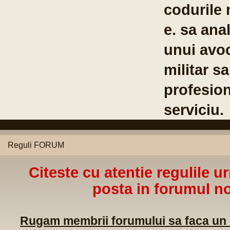
Co
Br
04
Reguli FORUM
Citeste cu atentie regulile u
posta in forumul no
Rugam membrii forumului sa faca un m