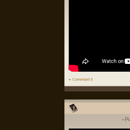
Organizații teroriste în Irlanda
Pârvu Florin
de Nord. Revine IRA???
29 Jul 2025, 20:20
Să lămurim și de ce congresul SUA e în
(
International
)
buzunarul de la piept al oricărui guvern
israelian:
Intrebare cu privire la
LINK
parasutist si scafandru de
lupta
(
MApN
)
Pârvu Florin
Vizita Medicala
(
Cariera in SNS
19 May 2025, 18:10
)
Fii-mea, optimistă: Mi-am recăpătat
încrederea în România!
Eu, pesimist: Cinci milioane de români
au votat un cocalar filorus criptofascist.
Threads:
1551
Fii-mea, realistă: …
Pârvu Florin
03 May 2025, 21:24
Mergi la vot, nu lăsa diaspora să-ți
Comentarii 5
decidă viitorul!
😂
Pârvu Florin
08 Mar 2025, 19:18
The paradox is that 500 million
Europeans are asking 300 million
Americans to defend them against 140
million Russians. We must rely on
ourselves, fully aware of our potential
Pu
and with confidence that we are a global
power.
Donald Tusk, prim ministru polonez