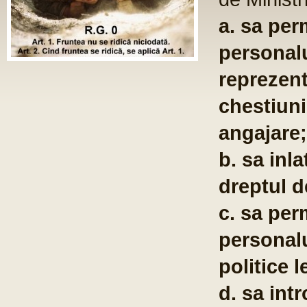
ST
Fo
com
po
te
co
pu
em