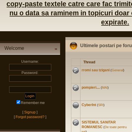
copy-paste textele catre care fac trimite
nu o data sa raminem in topicuri doar c
expirate.
Ultimele postari pe for
Welcome
Username:
Thread
rromi sau tzigani
(
General
)
Password:
pompieri....
(
MAI
)
Remember me
CyberInt
(
SRI
)
[
Signup
]
[
Forgot password?
]
SISTEMUL SANITAR
ROMANESC
(
De toate pentru
toti
)