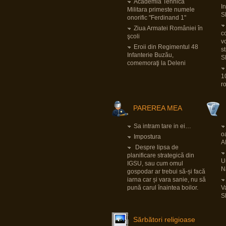
pentru Bundeswehr.
Academia Tehnica
I
Pornind de la faptul că tiparnița de bani e
Militara primeste numele
deja încinsă la maxim cu pandemia și
S
onorific "Ferdinand 1"
foarte probabil banii ăia vor trebui să fie
luați dintr-altă parte și sfârșind cu dilema
Ziua Armatei României în
securității
LINK
, implicațiile sunt multe și
co
şcoli
mari.
v
LINK
Eroii din Regimentul 48
s
Infanterie Buzău,
S
comemoraţi la Deleni
View all posts
(12902)
1
r
PAREREA MEA
Sa intram tare in ei…
o
Impostura
A
Despre lipsa de
planificare strategică din
Un
IGSU, sau cum omul
N
gospodar ar trebui să-și facă
iarna car și vara sanie, nu să
pună carul înaintea boilor.
V
S
Sărbători religioase