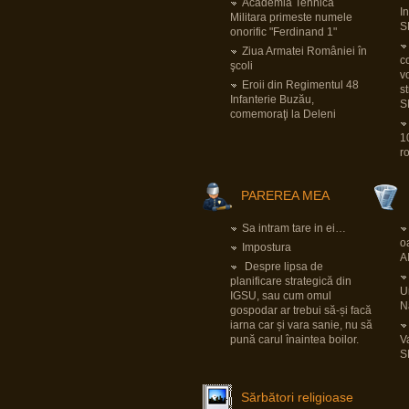
pentru Bundeswehr.
Academia Tehnica
I
Pornind de la faptul că tiparnița de bani e
Militara primeste numele
deja încinsă la maxim cu pandemia și
S
onorific "Ferdinand 1"
foarte probabil banii ăia vor trebui să fie
luați dintr-altă parte și sfârșind cu dilema
Ziua Armatei României în
securității
LINK
, implicațiile sunt multe și
co
şcoli
mari.
v
LINK
Eroii din Regimentul 48
s
Infanterie Buzău,
S
comemoraţi la Deleni
View all posts
(12902)
1
r
PAREREA MEA
Sa intram tare in ei…
o
Impostura
A
Despre lipsa de
planificare strategică din
Un
IGSU, sau cum omul
N
gospodar ar trebui să-și facă
iarna car și vara sanie, nu să
pună carul înaintea boilor.
V
S
Sărbători religioase