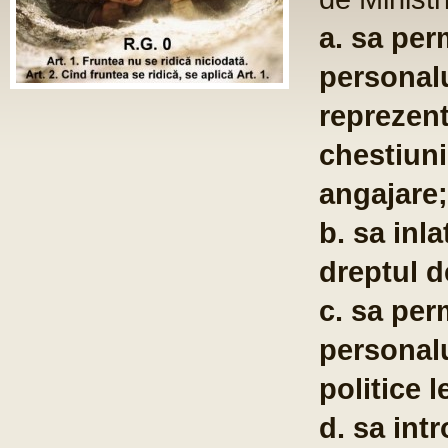
a. sa per
personalu
reprezent
chestiuni
angajare;
b. sa inla
dreptul d
c. sa per
personalu
politice l
d. sa int