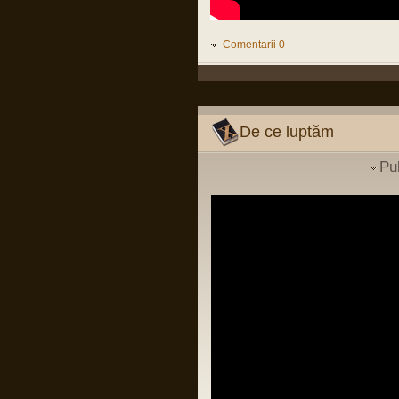
conducere luat la Pitesti ii poate ucide si
pe ei si pe copiii lor, fara sa inteleaga ca
infectiilor nosocomiale nu le pasa de
grade si mai stiu eu ce...
Comentarii 0
LINK
Pârvu Florin
02 Dec 2023, 00:42
La mulți ani…!
La mulți ani, așa proști, săraci și
De ce luptăm
marginali cum suntem…
Pu
Pârvu Florin
14 Jul 2023, 16:28
În continuarea postării mele de pe
chatbox din 2 iunie 2022:
“BERLIN — The fat years are over.
After a decade of spending increases,
the German government on Wednesday
adopted plans to cut its budget for next
year by €30.6 billion, affecting areas
from health to childcare and public
transport.”
LINK
Pârvu Florin
03 Apr 2023, 09:09
Sunt cât se poate de sănătos conform
definiției date termenului de OMS,
apkah, mulțumesc de grijă!