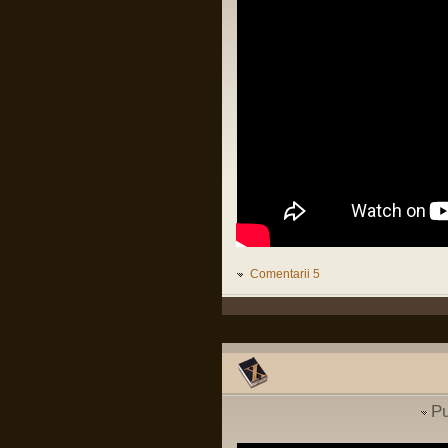
Organizații teroriste în Irlanda
Pârvu Florin
de Nord. Revine IRA???
29 Jul 2025, 20:20
Să lămurim și de ce congresul SUA e în
(
International
)
buzunarul de la piept al oricărui guvern
israelian:
Intrebare cu privire la
LINK
parasutist si scafandru de
lupta
(
MApN
)
Pârvu Florin
Vizita Medicala
(
Cariera in SNS
19 May 2025, 18:10
)
Fii-mea, optimistă: Mi-am recăpătat
încrederea în România!
Eu, pesimist: Cinci milioane de români
au votat un cocalar filorus criptofascist.
Threads:
1551
Fii-mea, realistă: …
Pârvu Florin
03 May 2025, 21:24
Mergi la vot, nu lăsa diaspora să-ți
Comentarii 5
decidă viitorul!
😂
Pârvu Florin
08 Mar 2025, 19:18
The paradox is that 500 million
Europeans are asking 300 million
Americans to defend them against 140
million Russians. We must rely on
ourselves, fully aware of our potential
Pu
and with confidence that we are a global
power.
Donald Tusk, prim ministru polonez