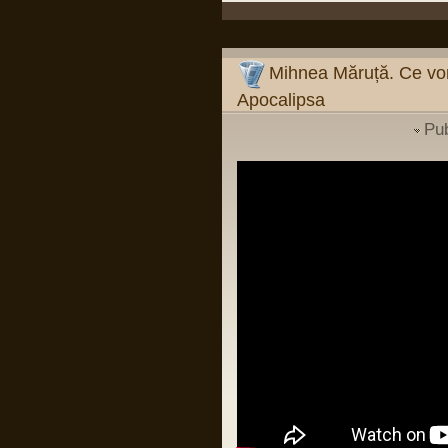
Pârvu Florin
09 Mar 2024, 19:26
Mihnea Măruță:
Verdictul din procesul Simonei Halep și
verdictul din dosarul Roșia Montană
Mihnea Măruță. Ce vor
sunt argumente că, dacă îți faci temele
și mizezi pe oameni care știu carte, nu
Apocalipsa
ai de ce să suspectezi vreo conspirație
împotriva românilor sau a României.
Mentalitatea de tipul "românii sunt
Pu
victimele..." (și completați
dumneavoastră: "Occidentului",
"istoriei", "marilor imperii" etc.) e cea mai
păguboasă.
Într-un fel, e ca în relația cu părinții: de la
un moment dat încolo, devii om mare.
Nu mai poți da vina pe ei. Ești în stare
să fii pe cont propriu?
LINK
Pârvu Florin
03 Jan 2024, 18:38
Si probabil o sa mor si nu voi reusi sa
inteleg cum de unii din low si middle
managementul institutiilor de stat din
Romania sunt atat de prosti incat sa se
bucure de firimiturile care cad de la
masa celor ca Popoviciu fara sa
inteleaga ca intr-o tara normala ar trai ei
insisi mult mai bine decat traiesc acum
si fara sa inteleaga ca si copiii lor merg
in aceleasi cluburi, mall-uri si magazine
avizate sau autorizate pe spaga, ca
circula pe aceleasi drumuri ca toti
romanii si ca un sofer cu permisul de