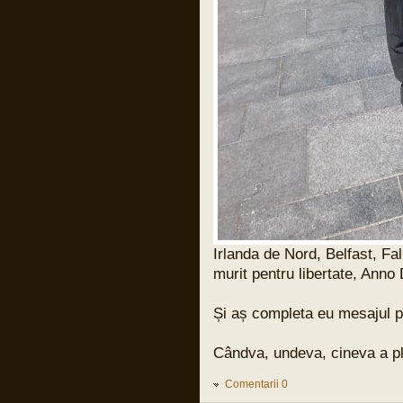
Pârvu Florin
31 Mar 2024, 17:59
Și cuvintele lui Benjamin Halevy, unul din
judecătorii din procesul lui Adolf
Eichman:
“Semnul unei ilegalități evidente e ca un
steag negru care flutură deasupra unui
ordin primit de un militar, ca un
avertisment care strigă: “INTERZIS!”
Nu ilegal formal, nu obscur sau parțial
obscur, nu ilegal care poate fi discernut
doar de specialiști în drept, e important
de subliniat asta! ci încălcarea clară și
evidentă a legii, ilegalitatea care
înjunghie ochii și revoltă inima, asta
dacă ochii nu sunt orbi și inima nu e
coruptă sau de piatră.
Asta e măsura ilegalității evidente când
un ordin nu trebuie executat și care îl
expune pe militar la răspundere penală
pentru acțiunile lui.”
Irlanda de Nord, Belfast, Fal
murit pentru libertate, Anno
Pârvu Florin
31 Mar 2024, 15:21
13 000 de copiii uciși de armata
Și aș completa eu mesajul pu
israeliană în Fâșia Gaza de la debutul
conflictului:
LINK
Cândva, undeva, cineva a plăt
și un articol vechi de 20 de ani dar
extrem de actual:
LINK
Comentarii 0