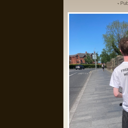
Pub
Un domn a scris pe gardul palatului
Cotroceni mesajul: “Trădătorule,
pleacă!” și a fost amendat de
Jandarmerie.
Am rugămintea către oricine citește asta
ca daca are cunoștință că domnul
respectiv a creat un crowdfunding ca
să-și plătească amenda, să fiu informat
ca să contribui la acel fond, eu am
căutat și n am găsit nimic.
Mulțumesc anticipat!
Pârvu Florin
28 May 2024, 21:14
I specifically underlined that starvation
as a method of war and the denial of
humanitarian relief constitute Rome
statute offences. I could not have been
clearer.
As I also repeatedly underlined in my
public statements, those who do not
comply with the law should not complain
later when my office takes action. That
day has come.”
Îl iubesc pe băiatul ăsta!
Pârvu Florin
28 May 2024, 20:34
Băi, ăștia devin niște jogodii absolut
intolerabile!!!
LINK
LINK