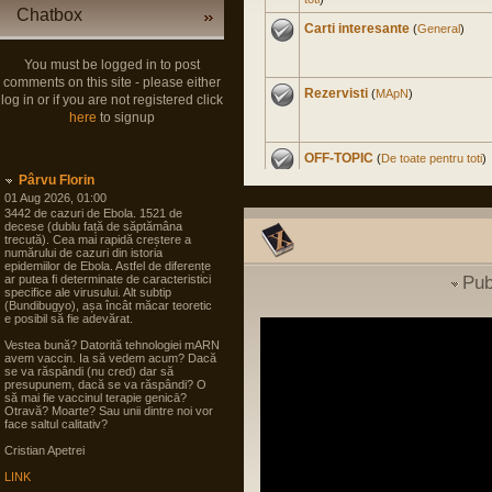
Chatbox
Carti interesante
(
General
)
You must be logged in to post
comments on this site - please either
Rezervisti
(
MApN
)
log in or if you are not registered click
here
to signup
OFF-TOPIC
(
De toate pentru toti
)
Pârvu Florin
01 Aug 2026, 01:00
3442 de cazuri de Ebola. 1521 de
Master Civil la Universitate
decese (dublu față de săptămâna
trecută). Cea mai rapidă creștere a
Militara
(
Cariera in SNS
)
numărului de cazuri din istoria
epidemiilor de Ebola. Astfel de diferențe
ar putea fi determinate de caracteristici
Pub
Experienta nord-americana
specifice ale virusului. Alt subtip
(Bundibugyo), așa încât măcar teoretic
(
International
)
e posibil să fie adevărat.
Vestea bună? Datorită tehnologiei mARN
Soldat Gradat Profesionist
avem vaccin. Ia să vedem acum? Dacă
(
MApN
)
se va răspândi (nu cred) dar să
presupunem, dacă se va răspândi? O
să mai fie vaccinul terapie genicā?
Otravă? Moarte? Sau unii dintre noi vor
Politica noastra...
(
Arta
face saltul calitativ?
guvernarii
)
Cristian Apetrei
LINK
Filme
(
De toate pentru toti
)