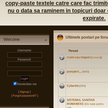
copy-paste textele catre care fac trimite
nu o data sa raminem in topicuri doar c
expirate.
Ultimele postari pe for
Welcome
Username:
Thread
rromi sau tzigani
(
General
)
Password:
pompieri....
(
MAI
)
Remember me
CyberInt
(
SRI
)
[
Signup
]
[
Forgot password?
]
SISTEMUL SANITAR
ROMANESC
(
De toate pentru
toti
)