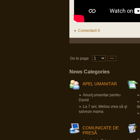
Mă bucur că și TU ai supraviețuit fizic
pandemiei, cum mă bucur să aud
despre oricine, vaccinat sau nevaccinat,
că e sănătos.
Nu e dezinteres, sunt doar, momentan,
alte priorități.
Comentarii 0
apkah
16 Mar 2023, 18:34
Domnu Parvu,sper sa fi bine.Vad ca nu
ai mai intrat.Sper ca e doar dezinteres,si
nu probleme de sanatate.Da un
semn,ca esti ok,si e ok.
Go to page
>>
apkah
News Categories
23 Nov 2022, 07:40
Domnu` Parvu.Ia zi-ne dom`le cum e cu
vaccinul ala. Ca faceai atata reclama
APEL UMANITAR
aici. Iaca-ta ca nu am murit fara mizeria
aia.Tu?Traiesti?Toate bune in
organismul tau?Ceva probleme la inima?
Anunţ umanitar pentru
Trombi?
David
La 7 ani, Melisa vrea să-şi
d
Pârvu Florin
salveze mama
03 Jun 2022, 01:13
A trecut neobservată în presa
mainstream din România o știre, în
opinia mea, extrem de importantă:
COMUNICATE DE
Germania va crea un fond special de O
PRESĂ
SUTĂ ȘAPTE MILIARDE de euro,
destinat exclusiv achiziției de armament