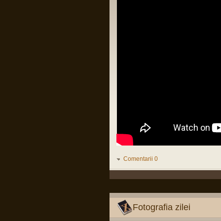
LINK
Citiți tot articolul, că-i interesant.
Pârvu Florin
14 Feb 2025, 18:16
L-au arestat pe Zisu, băăă!!!😂
Io credeam că-i mort de cel puțin zece
ani, dat fiind de cât timp știu că e
general!😂
Pârvu Florin
25 Jan 2025, 17:05
Am foarte puține motive ca la orice
alegeri să votez PSD și Marcel Ciolacu.
Ei bine, domnul Ciolacu tocmai mi-a dat
un motiv extrem de puternic să nu-l
votez și să nu votez PSD:
Romanian PM Ciolacu invited
Netanyahu to Bucharest
LINK
Mă rog, înțeleg că România e o țară
liberă în care oricine, inclusiv prim
ministrul, poate spune orice prostie, dar
Comentarii 0
dacă Netanyahu ajunge în România și
nu e arestat imediat, nu-mi rămâne
decât să renunț la cetățenia română,
fiindcă o să-mi pierd definitiv încrederea
că țara mea e o țară civilizată care se
opune barbariei.
Fotografia zilei
Pârvu Florin
28 Dec 2024, 15:24