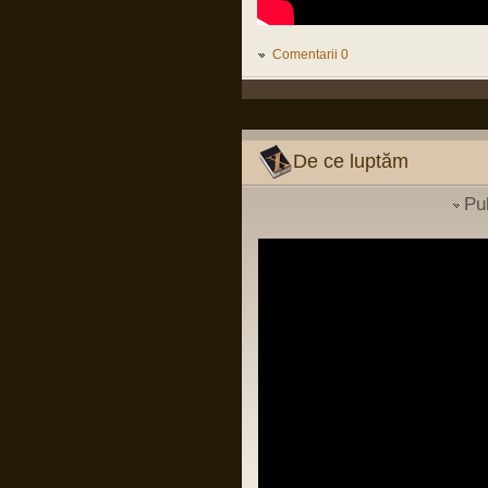
conducere luat la Pitesti ii poate ucide si
pe ei si pe copiii lor, fara sa inteleaga ca
infectiilor nosocomiale nu le pasa de
grade si mai stiu eu ce...
Comentarii 0
LINK
Pârvu Florin
02 Dec 2023, 00:42
La mulți ani…!
La mulți ani, așa proști, săraci și
De ce luptăm
marginali cum suntem…
Pu
Pârvu Florin
14 Jul 2023, 16:28
În continuarea postării mele de pe
chatbox din 2 iunie 2022:
“BERLIN — The fat years are over.
After a decade of spending increases,
the German government on Wednesday
adopted plans to cut its budget for next
year by €30.6 billion, affecting areas
from health to childcare and public
transport.”
LINK
Pârvu Florin
03 Apr 2023, 09:09
Sunt cât se poate de sănătos conform
definiției date termenului de OMS,
apkah, mulțumesc de grijă!