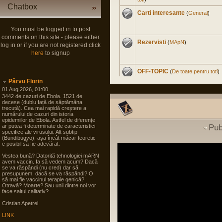
Chatbox
Carti interesante
(
General
)
You must be logged in to post
comments on this site - please either
Rezervisti
(
MApN
)
log in or if you are not registered click
here
to signup
OFF-TOPIC
(
De toate pentru toti
)
Pârvu Florin
01 Aug 2026, 01:00
3442 de cazuri de Ebola. 1521 de
Master Civil la Universitate
decese (dublu față de săptămâna
trecută). Cea mai rapidă creștere a
Militara
(
Cariera in SNS
)
numărului de cazuri din istoria
epidemiilor de Ebola. Astfel de diferențe
ar putea fi determinate de caracteristici
Pub
Experienta nord-americana
specifice ale virusului. Alt subtip
(Bundibugyo), așa încât măcar teoretic
(
International
)
e posibil să fie adevărat.
Vestea bună? Datorită tehnologiei mARN
Soldat Gradat Profesionist
avem vaccin. Ia să vedem acum? Dacă
(
MApN
)
se va răspândi (nu cred) dar să
presupunem, dacă se va răspândi? O
să mai fie vaccinul terapie genicā?
Otravă? Moarte? Sau unii dintre noi vor
Politica noastra...
(
Arta
face saltul calitativ?
guvernarii
)
Cristian Apetrei
LINK
Filme
(
De toate pentru toti
)