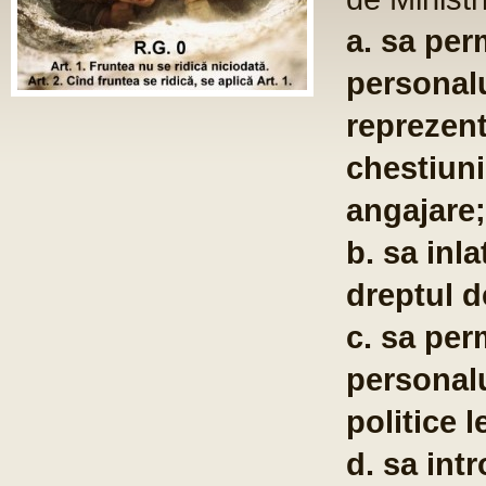
ST
Fo
com
po
te
co
pu
em