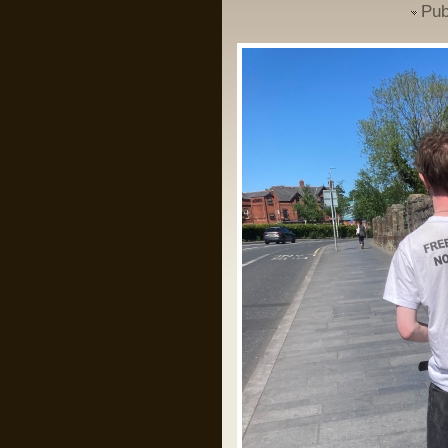
Pub
Un domn a scris pe gardul palatului
Cotroceni mesajul: “Trădătorule,
pleacă!” și a fost amendat de
Jandarmerie.
Am rugămintea către oricine citește asta
ca daca are cunoștință că domnul
respectiv a creat un crowdfunding ca
să-și plătească amenda, să fiu informat
ca să contribui la acel fond, eu am
căutat și n am găsit nimic.
Mulțumesc anticipat!
Pârvu Florin
28 May 2024, 21:14
I specifically underlined that starvation
as a method of war and the denial of
humanitarian relief constitute Rome
statute offences. I could not have been
clearer.
As I also repeatedly underlined in my
public statements, those who do not
comply with the law should not complain
later when my office takes action. That
day has come.”
Îl iubesc pe băiatul ăsta!
Pârvu Florin
28 May 2024, 20:34
Băi, ăștia devin niște jogodii absolut
intolerabile!!!
LINK
LINK