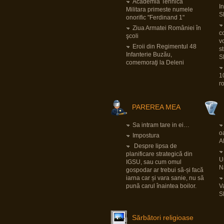
pentru Bundeswehr.
Academia Tehnica
I
Pornind de la faptul că tiparnița de bani e
Militara primeste numele
deja încinsă la maxim cu pandemia și
S
onorific "Ferdinand 1"
foarte probabil banii ăia vor trebui să fie
luați dintr-altă parte și sfârșind cu dilema
Ziua Armatei României în
securității
LINK
, implicațiile sunt multe și
co
şcoli
mari.
v
LINK
Eroii din Regimentul 48
s
Infanterie Buzău,
S
comemoraţi la Deleni
View all posts
(12902)
1
r
PAREREA MEA
Sa intram tare in ei…
o
Impostura
A
Despre lipsa de
planificare strategică din
Un
IGSU, sau cum omul
N
gospodar ar trebui să-și facă
iarna car și vara sanie, nu să
pună carul înaintea boilor.
V
S
Sărbători religioase