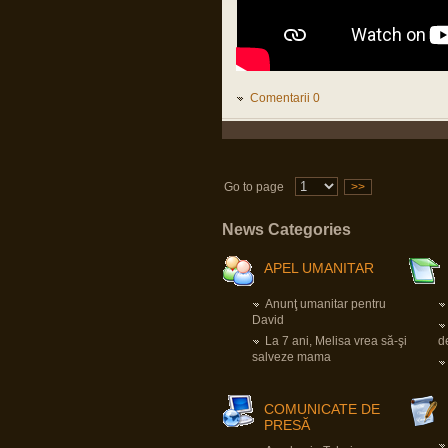
Mă bucur că și TU ai supraviețuit fizic
pandemiei, cum mă bucur să aud
despre oricine, vaccinat sau nevaccinat,
că e sănătos.
Nu e dezinteres, sunt doar, momentan,
alte priorități.
Comentarii 0
apkah
16 Mar 2023, 18:34
Domnu Parvu,sper sa fi bine.Vad ca nu
ai mai intrat.Sper ca e doar dezinteres,si
nu probleme de sanatate.Da un
semn,ca esti ok,si e ok.
Go to page
>>
apkah
News Categories
23 Nov 2022, 07:40
Domnu` Parvu.Ia zi-ne dom`le cum e cu
vaccinul ala. Ca faceai atata reclama
APEL UMANITAR
aici. Iaca-ta ca nu am murit fara mizeria
aia.Tu?Traiesti?Toate bune in
organismul tau?Ceva probleme la inima?
Anunţ umanitar pentru
Trombi?
David
La 7 ani, Melisa vrea să-şi
d
Pârvu Florin
salveze mama
03 Jun 2022, 01:13
A trecut neobservată în presa
mainstream din România o știre, în
opinia mea, extrem de importantă:
COMUNICATE DE
Germania va crea un fond special de O
PRESĂ
SUTĂ ȘAPTE MILIARDE de euro,
destinat exclusiv achiziției de armament