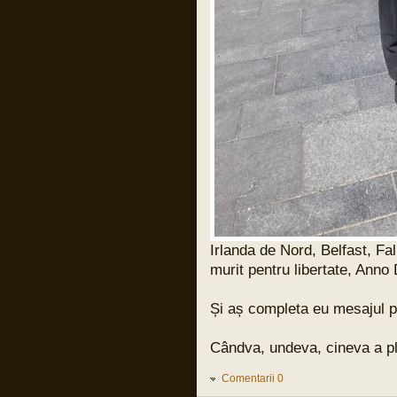
Pârvu Florin
31 Mar 2024, 17:59
Și cuvintele lui Benjamin Halevy, unul din
judecătorii din procesul lui Adolf
Eichman:
“Semnul unei ilegalități evidente e ca un
steag negru care flutură deasupra unui
ordin primit de un militar, ca un
avertisment care strigă: “INTERZIS!”
Nu ilegal formal, nu obscur sau parțial
obscur, nu ilegal care poate fi discernut
doar de specialiști în drept, e important
de subliniat asta! ci încălcarea clară și
evidentă a legii, ilegalitatea care
înjunghie ochii și revoltă inima, asta
dacă ochii nu sunt orbi și inima nu e
coruptă sau de piatră.
Asta e măsura ilegalității evidente când
un ordin nu trebuie executat și care îl
expune pe militar la răspundere penală
pentru acțiunile lui.”
Irlanda de Nord, Belfast, Fal
murit pentru libertate, Anno
Pârvu Florin
31 Mar 2024, 15:21
13 000 de copiii uciși de armata
Și aș completa eu mesajul pu
israeliană în Fâșia Gaza de la debutul
conflictului:
LINK
Cândva, undeva, cineva a plăt
și un articol vechi de 20 de ani dar
extrem de actual:
LINK
Comentarii 0