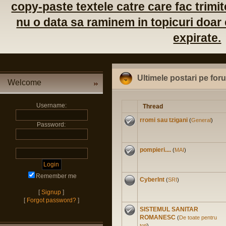
copy-paste textele catre care fac trimite
nu o data sa raminem in topicuri doar c
expirate.
Ultimele postari pe for
Welcome
Username:
Thread
rromi sau tzigani
(
General
)
Password:
pompieri....
(
MAI
)
Remember me
CyberInt
(
SRI
)
[
Signup
]
[
Forgot password?
]
SISTEMUL SANITAR
ROMANESC
(
De toate pentru
toti
)