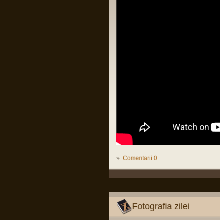
LINK
Citiți tot articolul, că-i interesant.
Pârvu Florin
14 Feb 2025, 18:16
L-au arestat pe Zisu, băăă!!!😂
Io credeam că-i mort de cel puțin zece
ani, dat fiind de cât timp știu că e
general!😂
Pârvu Florin
25 Jan 2025, 17:05
Am foarte puține motive ca la orice
alegeri să votez PSD și Marcel Ciolacu.
Ei bine, domnul Ciolacu tocmai mi-a dat
un motiv extrem de puternic să nu-l
votez și să nu votez PSD:
Romanian PM Ciolacu invited
Netanyahu to Bucharest
LINK
Mă rog, înțeleg că România e o țară
liberă în care oricine, inclusiv prim
ministrul, poate spune orice prostie, dar
Comentarii 0
dacă Netanyahu ajunge în România și
nu e arestat imediat, nu-mi rămâne
decât să renunț la cetățenia română,
fiindcă o să-mi pierd definitiv încrederea
că țara mea e o țară civilizată care se
opune barbariei.
Fotografia zilei
Pârvu Florin
28 Dec 2024, 15:24