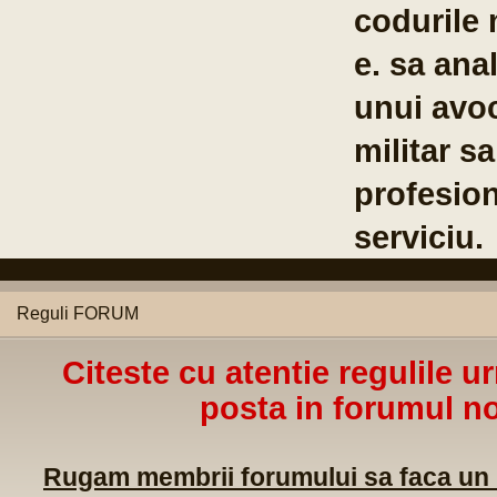
Co
Br
04
Reguli FORUM
Citeste cu atentie regulile u
posta in forumul no
Rugam membrii forumului sa faca un m