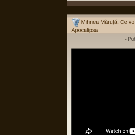
Pârvu Florin
09 Mar 2024, 19:26
Mihnea Măruță:
Verdictul din procesul Simonei Halep și
verdictul din dosarul Roșia Montană
Mihnea Măruță. Ce vor
sunt argumente că, dacă îți faci temele
și mizezi pe oameni care știu carte, nu
Apocalipsa
ai de ce să suspectezi vreo conspirație
împotriva românilor sau a României.
Mentalitatea de tipul "românii sunt
Pu
victimele..." (și completați
dumneavoastră: "Occidentului",
"istoriei", "marilor imperii" etc.) e cea mai
păguboasă.
Într-un fel, e ca în relația cu părinții: de la
un moment dat încolo, devii om mare.
Nu mai poți da vina pe ei. Ești în stare
să fii pe cont propriu?
LINK
Pârvu Florin
03 Jan 2024, 18:38
Si probabil o sa mor si nu voi reusi sa
inteleg cum de unii din low si middle
managementul institutiilor de stat din
Romania sunt atat de prosti incat sa se
bucure de firimiturile care cad de la
masa celor ca Popoviciu fara sa
inteleaga ca intr-o tara normala ar trai ei
insisi mult mai bine decat traiesc acum
si fara sa inteleaga ca si copiii lor merg
in aceleasi cluburi, mall-uri si magazine
avizate sau autorizate pe spaga, ca
circula pe aceleasi drumuri ca toti
romanii si ca un sofer cu permisul de