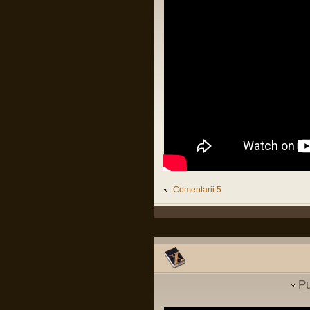
Organizații teroriste în Irlanda
Pârvu Florin
de Nord. Revine IRA???
29 Jul 2025, 20:20
Să lămurim și de ce congresul SUA e în
(
International
)
buzunarul de la piept al oricărui guvern
israelian:
Intrebare cu privire la
LINK
parasutist si scafandru de
lupta
(
MApN
)
Pârvu Florin
Vizita Medicala
(
Cariera in SNS
19 May 2025, 18:10
)
Fii-mea, optimistă: Mi-am recăpătat
încrederea în România!
Eu, pesimist: Cinci milioane de români
au votat un cocalar filorus criptofascist.
Threads:
1551
Fii-mea, realistă: …
Pârvu Florin
03 May 2025, 21:24
Mergi la vot, nu lăsa diaspora să-ți
Comentarii 5
decidă viitorul!
😂
Pârvu Florin
08 Mar 2025, 19:18
The paradox is that 500 million
Europeans are asking 300 million
Americans to defend them against 140
million Russians. We must rely on
ourselves, fully aware of our potential
Pu
and with confidence that we are a global
power.
Donald Tusk, prim ministru polonez