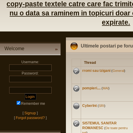
copy-paste textele catre care fac trimite
nu o data sa raminem in topicuri doar c
expirate.
Ultimele postari pe for
Welcome
Username:
Thread
rromi sau tzigani
(
General
)
Password:
pompieri....
(
MAI
)
Remember me
CyberInt
(
SRI
)
[
Signup
]
[
Forgot password?
]
SISTEMUL SANITAR
ROMANESC
(
De toate pentru
toti
)