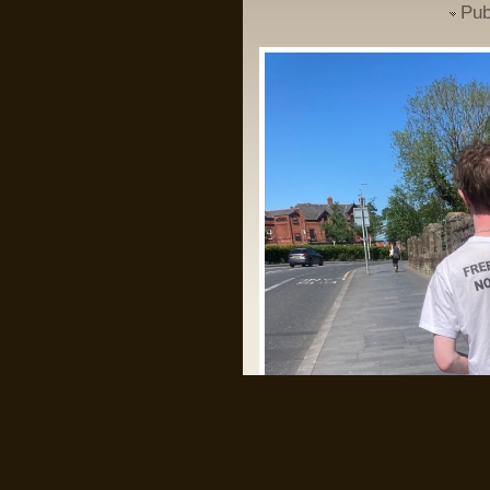
Pub
Un domn a scris pe gardul palatului
Cotroceni mesajul: “Trădătorule,
pleacă!” și a fost amendat de
Jandarmerie.
Am rugămintea către oricine citește asta
ca daca are cunoștință că domnul
respectiv a creat un crowdfunding ca
să-și plătească amenda, să fiu informat
ca să contribui la acel fond, eu am
căutat și n am găsit nimic.
Mulțumesc anticipat!
Pârvu Florin
28 May 2024, 21:14
I specifically underlined that starvation
as a method of war and the denial of
humanitarian relief constitute Rome
statute offences. I could not have been
clearer.
As I also repeatedly underlined in my
public statements, those who do not
comply with the law should not complain
later when my office takes action. That
day has come.”
Îl iubesc pe băiatul ăsta!
Pârvu Florin
28 May 2024, 20:34
Băi, ăștia devin niște jogodii absolut
intolerabile!!!
LINK
LINK