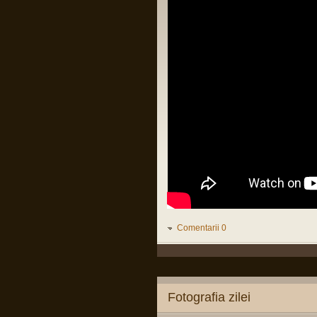
LINK
Citiți tot articolul, că-i interesant.
Pârvu Florin
14 Feb 2025, 18:16
L-au arestat pe Zisu, băăă!!!😂
Io credeam că-i mort de cel puțin zece
ani, dat fiind de cât timp știu că e
general!😂
Pârvu Florin
25 Jan 2025, 17:05
Am foarte puține motive ca la orice
alegeri să votez PSD și Marcel Ciolacu.
Ei bine, domnul Ciolacu tocmai mi-a dat
un motiv extrem de puternic să nu-l
votez și să nu votez PSD:
Romanian PM Ciolacu invited
Netanyahu to Bucharest
LINK
Mă rog, înțeleg că România e o țară
liberă în care oricine, inclusiv prim
ministrul, poate spune orice prostie, dar
Comentarii 0
dacă Netanyahu ajunge în România și
nu e arestat imediat, nu-mi rămâne
decât să renunț la cetățenia română,
fiindcă o să-mi pierd definitiv încrederea
că țara mea e o țară civilizată care se
opune barbariei.
Fotografia zilei
Pârvu Florin
28 Dec 2024, 15:24