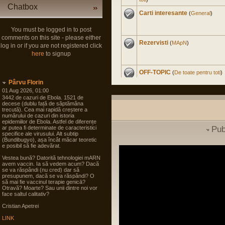
Chatbox
Carti interesante
(
General
)
You must be logged in to post
comments on this site - please either
Rezervisti
(
MApN
)
log in or if you are not registered click
here
to signup
OFF-TOPIC
(
De toate pentru toti
)
Pârvu Florin
01 Aug 2026, 01:00
3442 de cazuri de Ebola. 1521 de
Master Civil la Universitate
decese (dublu față de săptămâna
trecută). Cea mai rapidă creștere a
Militara
(
Cariera in SNS
)
numărului de cazuri din istoria
epidemiilor de Ebola. Astfel de diferențe
ar putea fi determinate de caracteristici
Pub
Experienta nord-americana
specifice ale virusului. Alt subtip
(Bundibugyo), așa încât măcar teoretic
(
International
)
e posibil să fie adevărat.
Vestea bună? Datorită tehnologiei mARN
Soldat Gradat Profesionist
avem vaccin. Ia să vedem acum? Dacă
(
MApN
)
se va răspândi (nu cred) dar să
presupunem, dacă se va răspândi? O
să mai fie vaccinul terapie genicā?
Otravă? Moarte? Sau unii dintre noi vor
Politica noastra...
(
Arta
face saltul calitativ?
guvernarii
)
Cristian Apetrei
LINK
Filme
(
De toate pentru toti
)