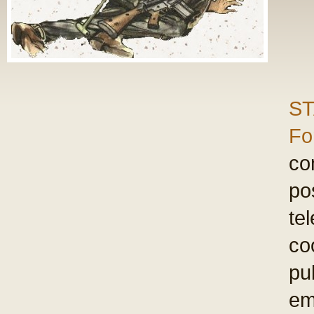
ST
Fo
com
po
te
co
pu
em