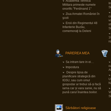
pentru Bundeswehr.
Academia Tehnica
I
Pornind de la faptul că tiparnița de bani e
Militara primeste numele
deja încinsă la maxim cu pandemia și
S
onorific "Ferdinand 1"
foarte probabil banii ăia vor trebui să fie
luați dintr-altă parte și sfârșind cu dilema
Ziua Armatei României în
securității
LINK
, implicațiile sunt multe și
co
şcoli
mari.
v
LINK
Eroii din Regimentul 48
s
Infanterie Buzău,
S
comemoraţi la Deleni
View all posts
(12902)
1
r
PAREREA MEA
Sa intram tare in ei…
o
Impostura
A
Despre lipsa de
planificare strategică din
Un
IGSU, sau cum omul
N
gospodar ar trebui să-și facă
iarna car și vara sanie, nu să
pună carul înaintea boilor.
V
S
Sărbători religioase