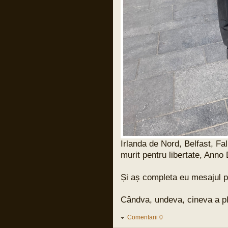
Pârvu Florin
31 Mar 2024, 17:59
Și cuvintele lui Benjamin Halevy, unul din
judecătorii din procesul lui Adolf
Eichman:
“Semnul unei ilegalități evidente e ca un
steag negru care flutură deasupra unui
ordin primit de un militar, ca un
avertisment care strigă: “INTERZIS!”
Nu ilegal formal, nu obscur sau parțial
obscur, nu ilegal care poate fi discernut
doar de specialiști în drept, e important
de subliniat asta! ci încălcarea clară și
evidentă a legii, ilegalitatea care
înjunghie ochii și revoltă inima, asta
dacă ochii nu sunt orbi și inima nu e
coruptă sau de piatră.
Asta e măsura ilegalității evidente când
un ordin nu trebuie executat și care îl
expune pe militar la răspundere penală
pentru acțiunile lui.”
Irlanda de Nord, Belfast, Fal
murit pentru libertate, Anno
Pârvu Florin
31 Mar 2024, 15:21
13 000 de copiii uciși de armata
Și aș completa eu mesajul pu
israeliană în Fâșia Gaza de la debutul
conflictului:
LINK
Cândva, undeva, cineva a plăt
și un articol vechi de 20 de ani dar
extrem de actual:
LINK
Comentarii 0