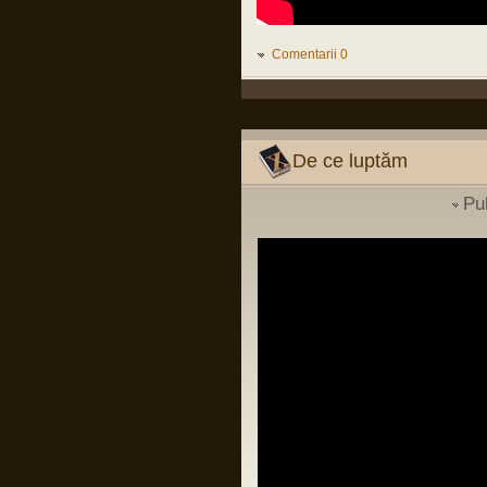
conducere luat la Pitesti ii poate ucide si
pe ei si pe copiii lor, fara sa inteleaga ca
infectiilor nosocomiale nu le pasa de
grade si mai stiu eu ce...
Comentarii 0
LINK
Pârvu Florin
02 Dec 2023, 00:42
La mulți ani…!
La mulți ani, așa proști, săraci și
De ce luptăm
marginali cum suntem…
Pu
Pârvu Florin
14 Jul 2023, 16:28
În continuarea postării mele de pe
chatbox din 2 iunie 2022:
“BERLIN — The fat years are over.
After a decade of spending increases,
the German government on Wednesday
adopted plans to cut its budget for next
year by €30.6 billion, affecting areas
from health to childcare and public
transport.”
LINK
Pârvu Florin
03 Apr 2023, 09:09
Sunt cât se poate de sănătos conform
definiției date termenului de OMS,
apkah, mulțumesc de grijă!