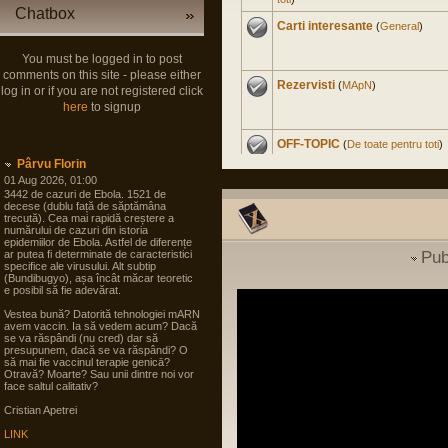
Chatbox
Carti interesante
(
General
)
You must be logged in to post
comments on this site - please either
Rezervisti
(
MApN
)
log in or if you are not registered click
here
to signup
OFF-TOPIC
(
De toate pentru toti
)
Pârvu Florin
01 Aug 2026, 01:00
3442 de cazuri de Ebola. 1521 de
Master Civil la Universitate
decese (dublu față de săptămâna
trecută). Cea mai rapidă creștere a
Militara
(
Cariera in SNS
)
numărului de cazuri din istoria
epidemiilor de Ebola. Astfel de diferențe
ar putea fi determinate de caracteristici
Pub
Experienta nord-americana
specifice ale virusului. Alt subtip
(Bundibugyo), așa încât măcar teoretic
(
International
)
e posibil să fie adevărat.
Vestea bună? Datorită tehnologiei mARN
Soldat Gradat Profesionist
avem vaccin. Ia să vedem acum? Dacă
(
MApN
)
se va răspândi (nu cred) dar să
presupunem, dacă se va răspândi? O
să mai fie vaccinul terapie genicā?
Otravă? Moarte? Sau unii dintre noi vor
Politica noastra...
(
Arta
face saltul calitativ?
guvernarii
)
Cristian Apetrei
LINK
Filme
(
De toate pentru toti
)