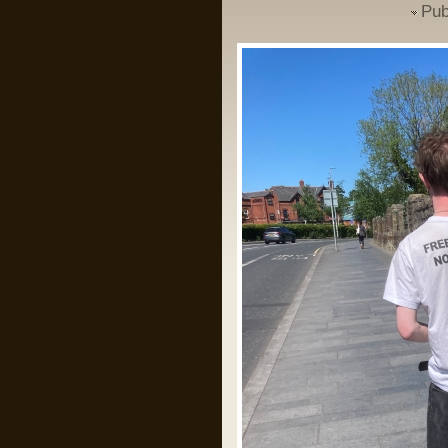
Pub
Un domn a scris pe gardul palatului
Cotroceni mesajul: “Trădătorule,
pleacă!” și a fost amendat de
Jandarmerie.
Am rugămintea către oricine citește asta
ca daca are cunoștință că domnul
respectiv a creat un crowdfunding ca
să-și plătească amenda, să fiu informat
ca să contribui la acel fond, eu am
căutat și n am găsit nimic.
Mulțumesc anticipat!
Pârvu Florin
28 May 2024, 21:14
I specifically underlined that starvation
as a method of war and the denial of
humanitarian relief constitute Rome
statute offences. I could not have been
clearer.
As I also repeatedly underlined in my
public statements, those who do not
comply with the law should not complain
later when my office takes action. That
day has come.”
Îl iubesc pe băiatul ăsta!
Pârvu Florin
28 May 2024, 20:34
Băi, ăștia devin niște jogodii absolut
intolerabile!!!
LINK
LINK