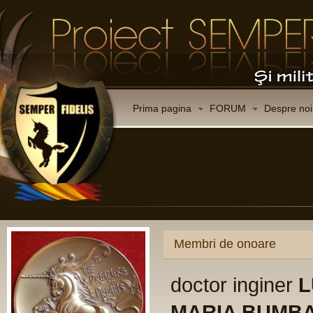
Prima pagina
FORUM
Despre noi
Membri de onoare
doctor inginer
L
MARIA BUMB