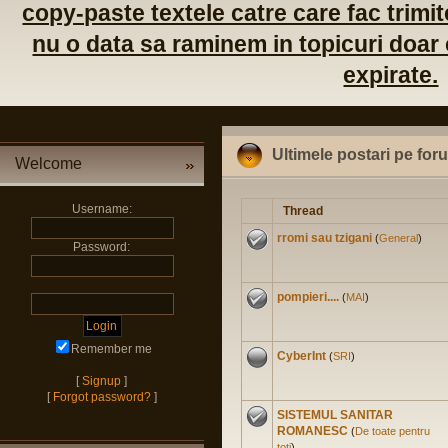
copy-paste textele catre care fac trimite
nu o data sa raminem in topicuri doar c
expirate.
Ultimele postari pe for
Welcome
Username:
Thread
rromi sau tzigani
(
General
)
Password:
pompieri....
(
MAI
)
Remember me
CyberInt
(
SRI
)
[
Signup
]
[
Forgot password?
]
SISTEMUL SANITAR
ROMANESC
(
De toate pentru
toti
)