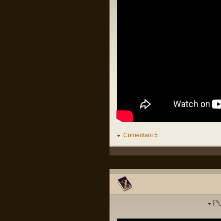
Organizații teroriste în Irlanda
Pârvu Florin
de Nord. Revine IRA???
29 Jul 2025, 20:20
Să lămurim și de ce congresul SUA e în
(
International
)
buzunarul de la piept al oricărui guvern
israelian:
Intrebare cu privire la
LINK
parasutist si scafandru de
lupta
(
MApN
)
Pârvu Florin
Vizita Medicala
(
Cariera in SNS
19 May 2025, 18:10
)
Fii-mea, optimistă: Mi-am recăpătat
încrederea în România!
Eu, pesimist: Cinci milioane de români
au votat un cocalar filorus criptofascist.
Threads:
1551
Fii-mea, realistă: …
Pârvu Florin
03 May 2025, 21:24
Mergi la vot, nu lăsa diaspora să-ți
Comentarii 5
decidă viitorul!
😂
Pârvu Florin
08 Mar 2025, 19:18
The paradox is that 500 million
Europeans are asking 300 million
Americans to defend them against 140
million Russians. We must rely on
ourselves, fully aware of our potential
Pu
and with confidence that we are a global
power.
Donald Tusk, prim ministru polonez