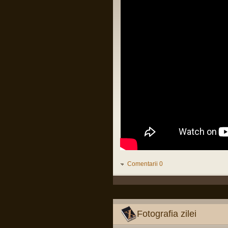
LINK
Citiți tot articolul, că-i interesant.
Pârvu Florin
14 Feb 2025, 18:16
L-au arestat pe Zisu, băăă!!!😂
Io credeam că-i mort de cel puțin zece
ani, dat fiind de cât timp știu că e
general!😂
Pârvu Florin
25 Jan 2025, 17:05
Am foarte puține motive ca la orice
alegeri să votez PSD și Marcel Ciolacu.
Ei bine, domnul Ciolacu tocmai mi-a dat
un motiv extrem de puternic să nu-l
votez și să nu votez PSD:
Romanian PM Ciolacu invited
Netanyahu to Bucharest
LINK
Mă rog, înțeleg că România e o țară
liberă în care oricine, inclusiv prim
ministrul, poate spune orice prostie, dar
Comentarii 0
dacă Netanyahu ajunge în România și
nu e arestat imediat, nu-mi rămâne
decât să renunț la cetățenia română,
fiindcă o să-mi pierd definitiv încrederea
că țara mea e o țară civilizată care se
opune barbariei.
Fotografia zilei
Pârvu Florin
28 Dec 2024, 15:24