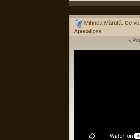
Pârvu Florin
09 Mar 2024, 19:26
Mihnea Măruță:
Verdictul din procesul Simonei Halep și
verdictul din dosarul Roșia Montană
Mihnea Măruță. Ce vor
sunt argumente că, dacă îți faci temele
și mizezi pe oameni care știu carte, nu
Apocalipsa
ai de ce să suspectezi vreo conspirație
împotriva românilor sau a României.
Mentalitatea de tipul "românii sunt
Pu
victimele..." (și completați
dumneavoastră: "Occidentului",
"istoriei", "marilor imperii" etc.) e cea mai
păguboasă.
Într-un fel, e ca în relația cu părinții: de la
un moment dat încolo, devii om mare.
Nu mai poți da vina pe ei. Ești în stare
să fii pe cont propriu?
LINK
Pârvu Florin
03 Jan 2024, 18:38
Si probabil o sa mor si nu voi reusi sa
inteleg cum de unii din low si middle
managementul institutiilor de stat din
Romania sunt atat de prosti incat sa se
bucure de firimiturile care cad de la
masa celor ca Popoviciu fara sa
inteleaga ca intr-o tara normala ar trai ei
insisi mult mai bine decat traiesc acum
si fara sa inteleaga ca si copiii lor merg
in aceleasi cluburi, mall-uri si magazine
avizate sau autorizate pe spaga, ca
circula pe aceleasi drumuri ca toti
romanii si ca un sofer cu permisul de