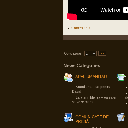
Mă bucur că și TU ai supraviețuit fizic
pandemiei, cum mă bucur să aud
despre oricine, vaccinat sau nevaccinat,
că e sănătos.
Nu e dezinteres, sunt doar, momentan,
alte priorități.
Comentarii 0
apkah
16 Mar 2023, 18:34
Domnu Parvu,sper sa fi bine.Vad ca nu
ai mai intrat.Sper ca e doar dezinteres,si
nu probleme de sanatate.Da un
semn,ca esti ok,si e ok.
Go to page
>>
apkah
News Categories
23 Nov 2022, 07:40
Domnu` Parvu.Ia zi-ne dom`le cum e cu
vaccinul ala. Ca faceai atata reclama
APEL UMANITAR
aici. Iaca-ta ca nu am murit fara mizeria
aia.Tu?Traiesti?Toate bune in
organismul tau?Ceva probleme la inima?
Anunţ umanitar pentru
Trombi?
David
La 7 ani, Melisa vrea să-şi
d
Pârvu Florin
salveze mama
03 Jun 2022, 01:13
A trecut neobservată în presa
mainstream din România o știre, în
opinia mea, extrem de importantă:
COMUNICATE DE
Germania va crea un fond special de O
PRESĂ
SUTĂ ȘAPTE MILIARDE de euro,
destinat exclusiv achiziției de armament