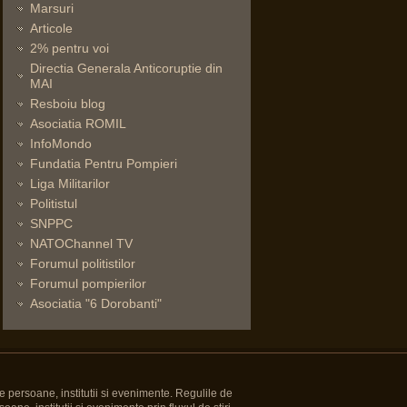
Marsuri
Articole
2% pentru voi
Directia Generala Anticoruptie din
MAI
Resboiu blog
Asociatia ROMIL
InfoMondo
Fundatia Pentru Pompieri
Liga Militarilor
Politistul
SNPPC
NATOChannel TV
Forumul politistilor
Forumul pompierilor
Asociatia "6 Dorobanti"
e persoane, institutii si evenimente. Regulile de