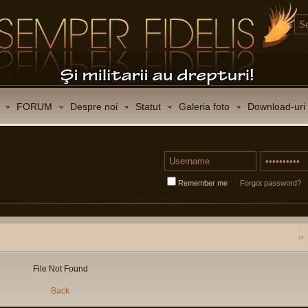
FORUM
Despre noi
Statut
Galeria foto
Download-uri
Remember me
Forgot password?
File Not Found
Back