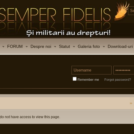
FORUM
Despre noi
Statut
Galeria foto
Download-uri
Remember me
Forgot password?
do not have access to view this page.