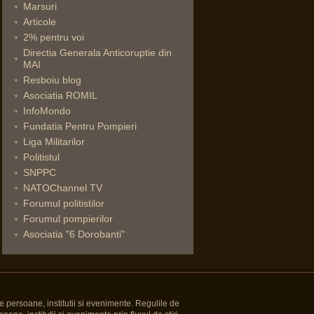
Marsuri
Articole
2% pentru voi
Directia Generala Anticoruptie din
MAI
Resboiu blog
Asociatia ROMIL
InfoMondo
Fundatia Pentru Pompieri
Liga Militarilor
Politistul
SNPPC
NATOChannel TV
Forumul politistilor
Forumul pompierilor
Asociatia "6 Dorobanti"
e persoane, institutii si evenimente. Regulile de