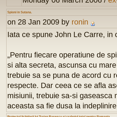
Spioni in Sutana.
on 28 Jan 2009 by
ronin
Iata ce spune John Le Carre, in c
„Pentru fiecare operatiune de spi
si alta secreta, ascunsa cu mare 
trebuie sa se puna de acord cu reg
respecte. Dar ceea ce se afla asc
misiunii, trebuie sa-si gaseasca 
aceasta sa fie dusa la indeplinire
Proiectul lichidarii lui Traian Basescu si razboiul total pentru Romania