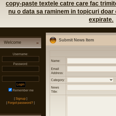
copy-paste textele catre care fac trimite
nu o data sa raminem in topicuri doar c
expirate.
Submit News Item
Welcome
Username:
Name:
Password:
Email
Address:
Category:
News
Remember me
Title:
[
Signup
]
[
Forgot password?
]