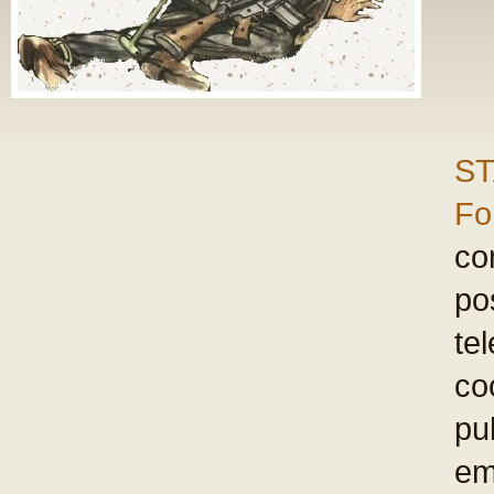
ST
Fo
com
po
te
co
pu
em