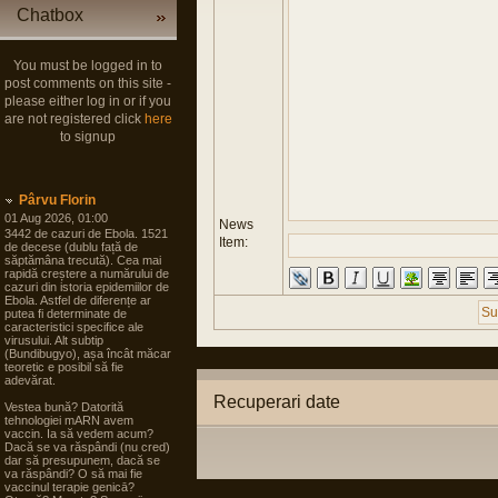
Chatbox
You must be logged in to
post comments on this site -
please either log in or if you
are not registered click
here
to signup
Pârvu Florin
01 Aug 2026, 01:00
News
3442 de cazuri de Ebola. 1521
Item:
de decese (dublu față de
săptămâna trecută). Cea mai
rapidă creștere a numărului de
cazuri din istoria epidemiilor de
Ebola. Astfel de diferențe ar
putea fi determinate de
caracteristici specifice ale
virusului. Alt subtip
(Bundibugyo), așa încât măcar
teoretic e posibil să fie
adevărat.
Recuperari date
Vestea bună? Datorită
tehnologiei mARN avem
vaccin. Ia să vedem acum?
Dacă se va răspândi (nu cred)
dar să presupunem, dacă se
va răspândi? O să mai fie
vaccinul terapie genicā?