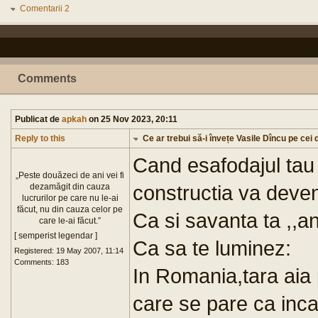
Comentarii 2
Comments
Publicat de
apkah
on 25 Nov 2023, 20:11
Reply to this
Ce ar trebui să-i învețe Vasile Dîncu pe cei d
Cand esafodajul tau
„Peste douăzeci de ani vei fi
constructia va deveni
dezamăgit din cauza
lucrurilor pe care nu le-ai
făcut, nu din cauza celor pe
Ca si savanta ta ,,an
care le-ai făcut.”
[ semperist legendar ]
Ca sa te luminez:
Registered: 19 May 2007, 11:14
Comments: 183
In Romania,tara aia 
care se pare ca inc