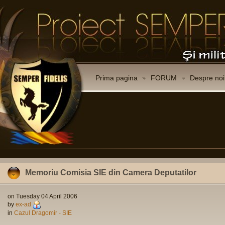
Prima pagina
FORUM
Despre noi
Memoriu Comisia SIE din Camera Deputatilor
on Tuesday 04 April 2006
by
ex-ad
in
Cazul Dragomir - SIE