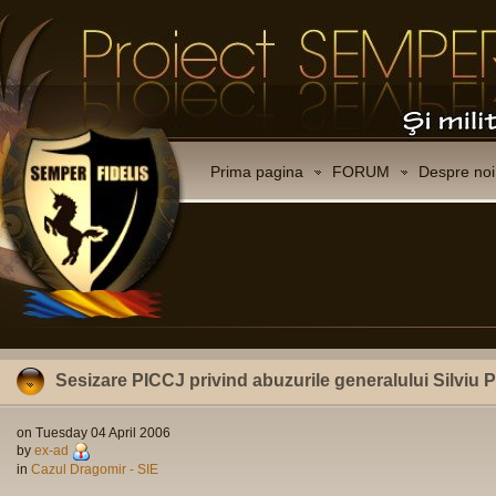
Prima pagina
FORUM
Despre noi
Sesizare PICCJ privind abuzurile generalului Silviu 
on Tuesday 04 April 2006
by
ex-ad
in
Cazul Dragomir - SIE