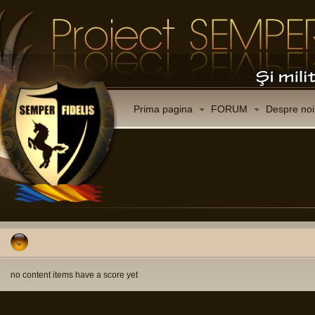
Prima pagina
FORUM
Despre noi
no content items have a score yet