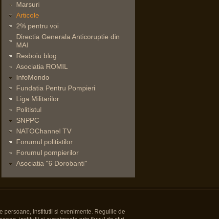
Marsuri
Articole
2% pentru voi
Directia Generala Anticoruptie din
MAI
Resboiu blog
Asociatia ROMIL
InfoMondo
Fundatia Pentru Pompieri
Liga Militarilor
Politistul
SNPPC
NATOChannel TV
Forumul politistilor
Forumul pompierilor
Asociatia "6 Dorobanti"
e persoane, institutii si evenimente. Regulile de