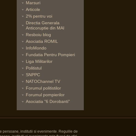
Marsuri
Articole
2% pentru voi
Directia Generala
Anticoruptie din MAI
Resboiu blog
Asociatia ROMIL
InfoMondo
Fundatia Pentru Pompieri
Liga Militarilor
Politistul
SNPPC
NATOChannel TV
Forumul politistilor
Forumul pompierilor
Asociatia "6 Dorobanti"
e persoane, institutii si evenimente. Regulile de