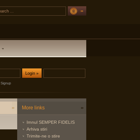
Signup
More links
Imnul SEMPER FIDELIS
Arhiva stiri
Trimite-ne o stire