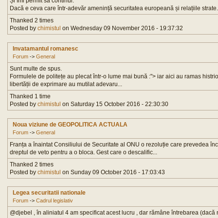
Și îmi permit să continui:
Dacă e ceva care într-adevăr amenință securitatea europeană și relațiile strate.
Thanked 2 times
Posted by
chimistul
on Wednesday 09 November 2016 - 19:37:32
Invatamantul romanesc
Forum
->
General
Sunt multe de spus.
Formulele de politețe au plecat într-o lume mai bună :"> iar aici au ramas histri
libertății de exprimare au mutilat adevaru...
Thanked 1 time
Posted by
chimistul
on Saturday 15 October 2016 - 22:30:30
Noua viziune de GEOPOLITICA ACTUALA
Forum
->
General
Franța a înaintat Consiliului de Securitate al ONU o rezoluție care prevedea încet
dreptul de veto pentru a o bloca. Gest care o descalific...
Thanked 2 times
Posted by
chimistul
on Sunday 09 October 2016 - 17:03:43
Legea securitatii nationale
Forum
->
Cadrul legislativ
@djebel , în aliniatul 4 am specificat acest lucru , dar rămâne întrebarea (dacă n