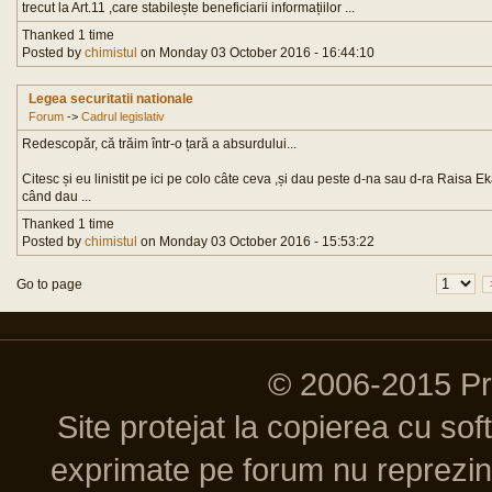
trecut la Art.11 ,care stabilește beneficiarii informațiilor ...
Thanked 1 time
Posted by
chimistul
on Monday 03 October 2016 - 16:44:10
Legea securitatii nationale
Forum
->
Cadrul legislativ
Redescopăr, că trăim într-o țară a absurdului...
Citesc și eu linistit pe ici pe colo câte ceva ,și dau peste d-na sau d-ra Raisa 
când dau ...
Thanked 1 time
Posted by
chimistul
on Monday 03 October 2016 - 15:53:22
Go to page
© 2006-2015 P
Site protejat la copierea cu so
exprimate pe forum nu reprezint