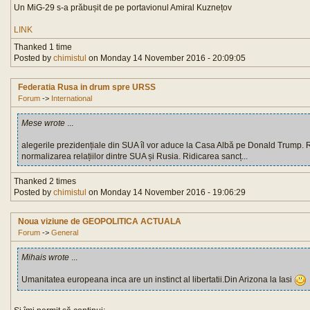
Un MiG-29 s-a prăbușit de pe portavionul Amiral Kuznețov
LINK
Thanked 1 time
Posted by
chimistul
on Monday 14 November 2016 - 20:09:05
Federatia Rusa in drum spre URSS
Forum
->
International
Mese wrote
...
alegerile prezidențiale din SUA îl vor aduce la Casa Albă pe Donald Trump. R
normalizarea relațiilor dintre SUA și Rusia. Ridicarea sancț...
Thanked 2 times
Posted by
chimistul
on Monday 14 November 2016 - 19:06:29
Noua viziune de GEOPOLITICA ACTUALA
Forum
->
General
Mihais wrote
...
Umanitatea europeana inca are un instinct al libertatii.Din Arizona la Iasi