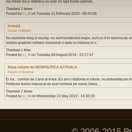
ma intreb daca statistica nu este de fapt foarte optimist...
Thanked 2 times
Posted by
Lt_M
on Tuesday 11 February 2020 - 09:43:08
Armata
Forum
->
MApN
Nu domnule drag si scump, nu sunt locotenent major, sunt un lt in rezerva de mu
ierahia gradelor militare romanesti o data cu intrarea in v...
Thanked 1 time
Posted by
Lt_M
on Tuesday 06 August 2019 - 15:17:47
Noua viziune de GEOPOLITICA ACTUALA
Forum
->
General
Ei na... comise de Carol al II-lea. Eu am o diploma in istorie, nu dobandita pe in
Prefectul Iasilor impuscat de acel criminal pe nume Zelea ...
Thanked 2 times
Posted by
Lt_M
on Wednesday 22 May 2019 - 14:30:29
© 2006-2015 P