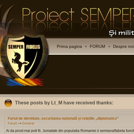
Prima pagina
FORUM
Despre noi
These posts by Lt_M have received thanks:
Furtul de identitate, securitatea națională și relațiile „diplomatice”
Forum
->
General
Ai da prost mai poti fii. Jumatate din populatia Romaniei ii semianalfabeta funct