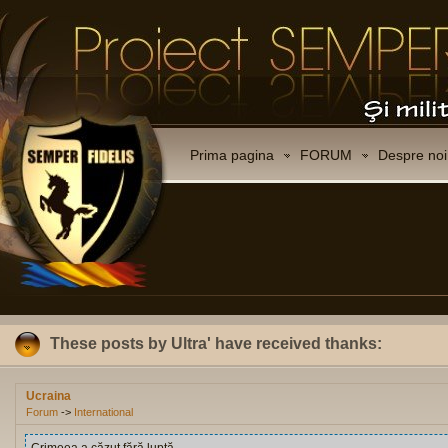
Prima pagina
FORUM
Despre noi
These posts by Ultra' have received thanks:
Ucraina
Forum
->
International