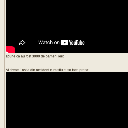
spune ca au fost 3000 de oameni ieri:
Ai dreacu' astia din occident cum stiu ei sa faca presa: