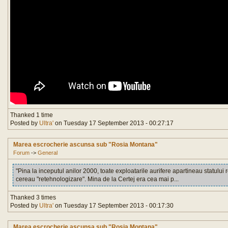
Thanked 1 time
Posted by
Ultra'
on Tuesday 17 September 2013 - 00:27:17
Marea escrocherie ascunsa sub "Rosia Montana"
Forum
->
General
"Pina la inceputul anilor 2000, toate exploatarile aurifere apartineau statului r
cereau "retehnologizare". Mina de la Certej era cea mai p...
Thanked 3 times
Posted by
Ultra'
on Tuesday 17 September 2013 - 00:17:30
Marea escrocherie ascunsa sub "Rosia Montana"