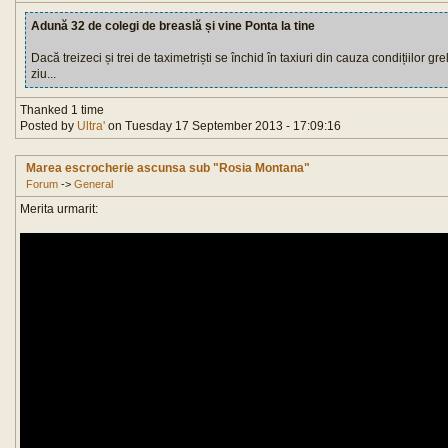
Adună 32 de colegi de breaslă și vine Ponta la tine
Dacă treizeci și trei de taximetriști se închid în taxiuri din cauza condițiilor gre
ziu...
Thanked 1 time
Posted by
Ultra'
on Tuesday 17 September 2013 - 17:09:16
Marea escrocherie ascunsa sub "Rosia Montana"
Forum
->
General
Merita urmarit: