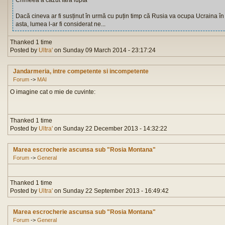
Crimeea a căzut fără luptă
Dacă cineva ar fi susținut în urmă cu puțin timp că Rusia va ocupa Ucraina în 
asta, lumea l-ar fi considerat ne...
Thanked 1 time
Posted by
Ultra'
on Sunday 09 March 2014 - 23:17:24
Jandarmeria, intre competente si incompetente
Forum
->
MAI
O imagine cat o mie de cuvinte:
Thanked 1 time
Posted by
Ultra'
on Sunday 22 December 2013 - 14:32:22
Marea escrocherie ascunsa sub "Rosia Montana"
Forum
->
General
Thanked 1 time
Posted by
Ultra'
on Sunday 22 September 2013 - 16:49:42
Marea escrocherie ascunsa sub "Rosia Montana"
Forum
->
General