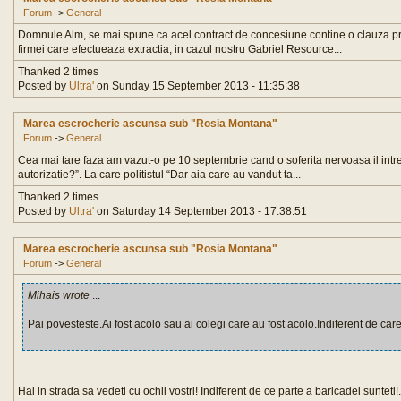
Forum
->
General
Domnule Alm, se mai spune ca acel contract de concesiune contine o clauza pri
firmei care efectueaza extractia, in cazul nostru Gabriel Resource...
Thanked 2 times
Posted by
Ultra'
on Sunday 15 September 2013 - 11:35:38
Marea escrocherie ascunsa sub "Rosia Montana"
Forum
->
General
Cea mai tare faza am vazut-o pe 10 septembrie cand o soferita nervoasa il intreab
autorizatie?”. La care politistul “Dar aia care au vandut ta...
Thanked 2 times
Posted by
Ultra'
on Saturday 14 September 2013 - 17:38:51
Marea escrocherie ascunsa sub "Rosia Montana"
Forum
->
General
Mihais wrote
...
Pai povesteste.Ai fost acolo sau ai colegi care au fost acolo.Indiferent de care
Hai in strada sa vedeti cu ochii vostri! Indiferent de ce parte a baricadei sunteti!.