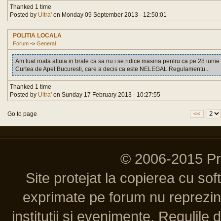
Thanked 1 time
Posted by
Ultra'
on Monday 09 September 2013 - 12:50:01
POLITIA LOCALA
Forum
->
General
Am luat roata altuia in brate ca sa nu i se ridice masina pentru ca pe 28 iuni
Curtea de Apel Bucuresti, care a decis ca este NELEGAL Regulamentu...
Thanked 1 time
Posted by
Ultra'
on Sunday 17 February 2013 - 10:27:55
Go to page
<<
© 2006-2015 P
Site protejat la copierea cu so
exprimate pe forum nu reprezint
institutii si evenimente. Regulile 