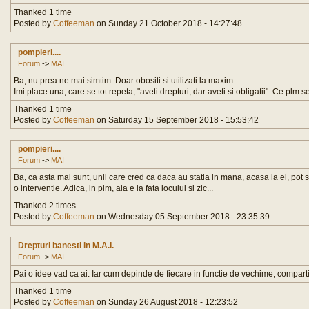
Thanked 1 time
Posted by
Coffeeman
on Sunday 21 October 2018 - 14:27:48
pompieri....
Forum
->
MAI
Ba, nu prea ne mai simtim. Doar obositi si utilizati la maxim.
Imi place una, care se tot repeta, "aveti drepturi, dar aveti si obligatii". Ce plm s
Thanked 1 time
Posted by
Coffeeman
on Saturday 15 September 2018 - 15:53:42
pompieri....
Forum
->
MAI
Ba, ca asta mai sunt, unii care cred ca daca au statia in mana, acasa la ei, pot
o interventie. Adica, in plm, ala e la fata locului si zic...
Thanked 2 times
Posted by
Coffeeman
on Wednesday 05 September 2018 - 23:35:39
Drepturi banesti in M.A.I.
Forum
->
MAI
Pai o idee vad ca ai. Iar cum depinde de fiecare in functie de vechime, compart
Thanked 1 time
Posted by
Coffeeman
on Sunday 26 August 2018 - 12:23:52