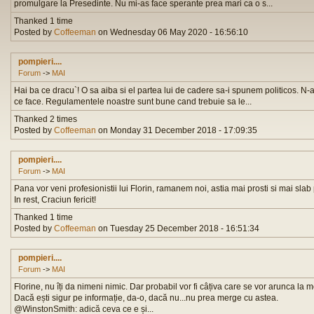
promulgare la Presedinte. Nu mi-as face sperante prea mari ca o s...
Thanked 1 time
Posted by
Coffeeman
on Wednesday 06 May 2020 - 16:56:10
pompieri....
Forum
->
MAI
Hai ba ce dracu`! O sa aiba si el partea lui de cadere sa-i spunem politicos. N
ce face. Regulamentele noastre sunt bune cand trebuie sa le...
Thanked 2 times
Posted by
Coffeeman
on Monday 31 December 2018 - 17:09:35
pompieri....
Forum
->
MAI
Pana vor veni profesionistii lui Florin, ramanem noi, astia mai prosti si mai slab
In rest, Craciun fericit!
Thanked 1 time
Posted by
Coffeeman
on Tuesday 25 December 2018 - 16:51:34
pompieri....
Forum
->
MAI
Florine, nu îți da nimeni nimic. Dar probabil vor fi câțiva care se vor arunca la
Dacă ești sigur pe informație, da-o, dacă nu...nu prea merge cu astea.
@WinstonSmith: adică ceva ce e și...