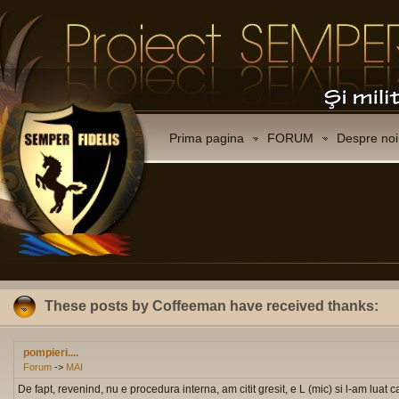
Prima pagina
FORUM
Despre noi
These posts by Coffeeman have received thanks:
pompieri....
Forum
->
MAI
De fapt, revenind, nu e procedura interna, am citit gresit, e L (mic) si l-am luat