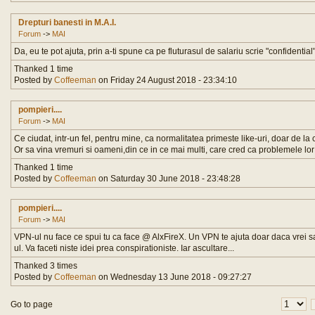
Drepturi banesti in M.A.I.
Forum
->
MAI
Da, eu te pot ajuta, prin a-ti spune ca pe fluturasul de salariu scrie "confidential"
Thanked 1 time
Posted by
Coffeeman
on Friday 24 August 2018 - 23:34:10
pompieri....
Forum
->
MAI
Ce ciudat, intr-un fel, pentru mine, ca normalitatea primeste like-uri, doar de la 
Or sa vina vremuri si oameni,din ce in ce mai multi, care cred ca problemele lor 
Thanked 1 time
Posted by
Coffeeman
on Saturday 30 June 2018 - 23:48:28
pompieri....
Forum
->
MAI
VPN-ul nu face ce spui tu ca face @ AlxFireX. Un VPN te ajuta doar daca vrei sa
ul. Va faceti niste idei prea conspirationiste. Iar ascultare...
Thanked 3 times
Posted by
Coffeeman
on Wednesday 13 June 2018 - 09:27:27
Go to page