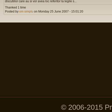
discutiilor care au si vor avea loc referitor la legile s...
Thanked 1 time
Posted by
om simplu
on Monday 25 June 2007 - 15:01:20
© 2006-2015 P