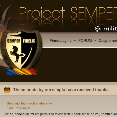
Prima pagina
FORUM
Despre noi
These posts by om simplu have received thanks:
Spionajul high-tech si afacerile
Forum
->
General
ex-ad, colonelul> mi-am permis sa folosesc titlul cartii scrise de voi, pentru a la