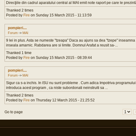
Direcţiile din cadrul aparatului central al MAI emit note raport pe care le prezint
Thanked 2 times
Posted by
Fire
on Sunday 15 March 2015 - 11:13:59
pompieri....
Forum
->
MAI
9 lei in plus. Asta se numeste "tzeapa" Daca au ajuns sa dea "tzepe" inseamn
inseala amarnic. Rabdarea are si limite. Domnul Arafat a reusit sa-...
Thanked 1 time
Posted by
Fire
on Sunday 15 March 2015 - 08:39:44
pompieri....
Forum
->
MAI
Sigur ca s-a inchis. In ISU nu sunt probleme . Cum adica Impotriva programului 24
introduca acest program , ca niste subordonati neinstruiti sa ...
Thanked 2 times
Posted by
Fire
on Thursday 12 March 2015 - 21:25:52
Go to page