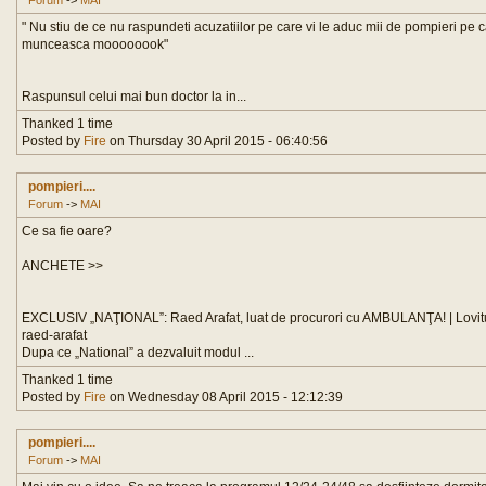
Forum
->
MAI
" Nu stiu de ce nu raspundeti acuzatiilor pe care vi le aduc mii de pompieri pe ca
munceasca moooooook"
Raspunsul celui mai bun doctor la in...
Thanked 1 time
Posted by
Fire
on Thursday 30 April 2015 - 06:40:56
pompieri....
Forum
->
MAI
Ce sa fie oare?
ANCHETE >>
EXCLUSIV „NAŢIONAL”: Raed Arafat, luat de procurori cu AMBULANŢA! | Lovitură
raed-arafat
Dupa ce „National” a dezvaluit modul ...
Thanked 1 time
Posted by
Fire
on Wednesday 08 April 2015 - 12:12:39
pompieri....
Forum
->
MAI