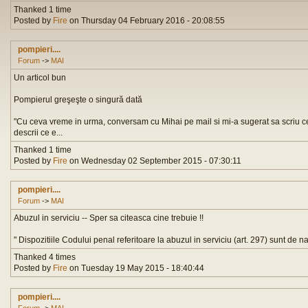
Thanked 1 time
Posted by
Fire
on Thursday 04 February 2016 - 20:08:55
pompieri....
Forum
->
MAI
Un articol bun
Pompierul greşeşte o singură dată
"Cu ceva vreme in urma, conversam cu Mihai pe mail si mi-a sugerat sa scriu 
descrii ce e...
Thanked 1 time
Posted by
Fire
on Wednesday 02 September 2015 - 07:30:11
pompieri....
Forum
->
MAI
Abuzul in serviciu -- Sper sa citeasca cine trebuie !!
" Dispozitiile Codului penal referitoare la abuzul in serviciu (art. 297) sunt de n
Thanked 4 times
Posted by
Fire
on Tuesday 19 May 2015 - 18:40:44
pompieri....