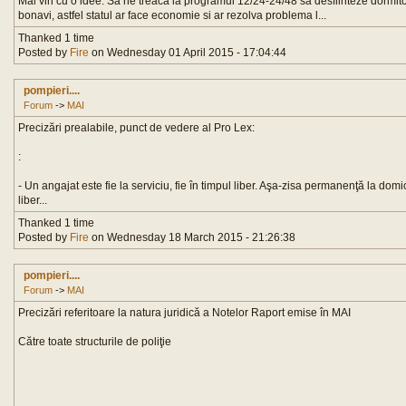
Mai vin cu o idee. Sa ne treaca la programul 12/24-24/48 sa desfiinteze dormit
bonavi, astfel statul ar face economie si ar rezolva problema l...
Thanked 1 time
Posted by
Fire
on Wednesday 01 April 2015 - 17:04:44
pompieri....
Forum
->
MAI
Precizări prealabile, punct de vedere al Pro Lex:
:
- Un angajat este fie la serviciu, fie în timpul liber. Aşa-zisa permanenţă la domi
liber...
Thanked 1 time
Posted by
Fire
on Wednesday 18 March 2015 - 21:26:38
pompieri....
Forum
->
MAI
Precizări referitoare la natura juridică a Notelor Raport emise în MAI
Către toate structurile de poliţie