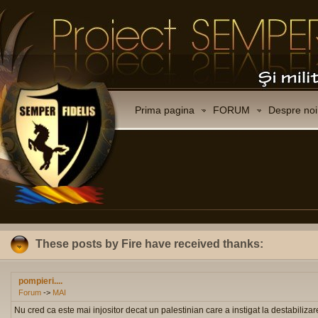
Prima pagina
FORUM
Despre noi
These posts by Fire have received thanks:
pompieri....
Forum
->
MAI
Nu cred ca este mai injositor decat un palestinian care a instigat la destabiliza