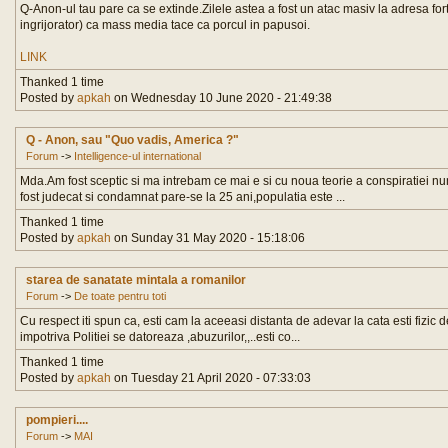
Q-Anon-ul tau pare ca se extinde.Zilele astea a fost un atac masiv la adresa forte
ingrijorator) ca mass media tace ca porcul in papusoi.
LINK
Thanked 1 time
Posted by
apkah
on Wednesday 10 June 2020 - 21:49:38
Q - Anon, sau "Quo vadis, America ?"
Forum
->
Intelligence-ul international
Mda.Am fost sceptic si ma intrebam ce mai e si cu noua teorie a conspiratiei num
fost judecat si condamnat pare-se la 25 ani,populatia este ...
Thanked 1 time
Posted by
apkah
on Sunday 31 May 2020 - 15:18:06
starea de sanatate mintala a romanilor
Forum
->
De toate pentru toti
Cu respect iti spun ca, esti cam la aceeasi distanta de adevar la cata esti fizic d
impotriva Politiei se datoreaza ,abuzurilor,,..esti co...
Thanked 1 time
Posted by
apkah
on Tuesday 21 April 2020 - 07:33:03
pompieri....
Forum
->
MAI