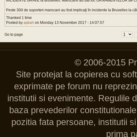
INCIDENTE GRAVE la Bruxelles. Marocanii au dat foc ORNAMENTELOR de
Peste 300 de suporteri marocani au fost implicaţi în incidente la Bruxelles la c
Thanked 1 time
Posted by
apkah
on Monday 13 November 2017 - 14:07:57
Go to page
© 2006-2015 P
Site protejat la copierea cu so
exprimate pe forum nu reprezint
institutii si evenimente. Regulile 
baza prevederilor constitutionale 
pozitia fata persoane, institutii s
prima pa