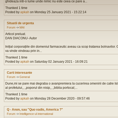
ghideaza intr-o lume unde nimic nu este ceea ce pare a...
Thanked 1 time
Posted by
apkah
on Monday 25 January 2021 - 15:22:14
Situatii de urgenta
Forum
->
MAI
Articol preluat.
DAN DIACONU- Autor
Inițial corporațiile din domeniul farmaceutic aveau ca scop tratarea bolnavilor
va vinde vindeau prin in...
Thanked 1 time
Posted by
apkah
on Saturday 02 January 2021 - 16:09:21
Carti interesante
Forum
->
General
Dune,mi se pare mai degraba o avanpremiera la cucerirea omenirii de catre Islam.
al profetului,, ,,poporul din nisip,, ,,biblia portocal;...
Thanked 1 time
Posted by
apkah
on Monday 28 December 2020 - 09:57:46
Q - Anon, sau "Quo vadis, America ?"
Forum
->
Intelligence-ul international