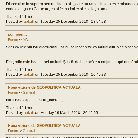
Dispretul asta suprem pentru ,,inapoiatii,, care au ramas in tara este minunat 
cand dialoga cu Glaucon , ca altfel nu imi explic ce legatura a...
Thanked 1 time
Posted by
apkah
on Tuesday 25 December 2018 - 18:54:58
pompieri....
Forum
->
MAI
Sper ca vecinul tau electricianul sa nu se incadreze ca muulti altii la ce a scris 
Emigraţia este boala unei naţiuni. Ştii cât de bolnavă e o naţiune după numărul 
Thanked 1 time
Posted by
apkah
on Tuesday 25 December 2018 - 16:40:33
Noua viziune de GEOPOLITICA ACTUALA
Forum
->
General
Nu-ti bate capul. Fii si tu ,,tolerant,,.
Thanked 1 time
Posted by
apkah
on Monday 19 March 2018 - 20:46:05
Noua viziune de GEOPOLITICA ACTUALA
Forum
->
General