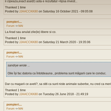
ii cipeaza,exact asa🤣) asta e rezultatul =lipsa invest...
Thanked 1 time
Posted by
JJAACCKK80
on Saturday 16 October 2021 - 09:05:08
pompieri....
Forum
->
MAI
La Arad sau anulat zile(le) libere si co.
Thanked 1 time
Posted by
JJAACCKK80
on Saturday 21 March 2020 - 19:35:06
pompieri....
Forum
->
MAI
sandrye wrote
...
Oile își fac datoria ca întotdeauna , problema sunt măgarii care le conduc.
Dar cu magarii ce aveti?, sa stiti ca sunt niste animale suberbe, nu cred ca mer
Thanked 1 time
Posted by
JJAACCKK80
on Tuesday 26 June 2018 - 21:49:19
pompieri....
Forum
->
MAI