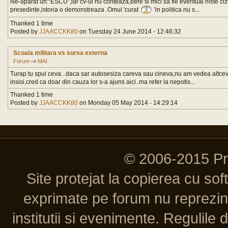
Ne-aparat un:"ESCU",iar cv-ul nu conteaza,bere si mici sa fie eventual niste ci
presedinte,istoria o demonstreaza .Omul 'curat
'in politica nu s...
Thanked 1 time
Posted by
JJAACCKK80
on Tuesday 24 June 2014 - 12:46:32
Scoala militara vs sursa externa
Forum
->
MAI
Turap tu spui ceva...daca sar autosesiza careva sau cineva,nu am vedea altcev
insisi,cred ca doar din cauza lor s-a ajuns aici..ma refer la nepotis...
Thanked 1 time
Posted by
JJAACCKK80
on Monday 05 May 2014 - 14:29:14
© 2006-2015 P
Site protejat la copierea cu so
exprimate pe forum nu reprezint
institutii si evenimente. Regulile 