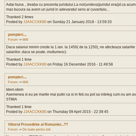
Astai buna ,..treaba cu prezenta juristului.La noi(undeva)juristul era(pt.ca acu
mas bucura sa avem un jurist in adevaratul sens al cuvantulu...
Thanked 2 times
Posted by
JJAACCKK80
on Sunday 21 January 2018 - 13:59:33
pompieri....
Forum
->
MAI
Daca salariul minim creste la 1.ian. la 1450( de la 1250), ne afecteaza salariile
salariilor..daca se poate..multumesc)
Thanked 1 time
Posted by
JJAACCKK80
on Friday 16 December 2016 - 11:49:58
pompieri....
Forum
->
MAI
Idem.idem
Asemenea si eu pe martie mai putin ca si in feb.nu pot sa inteleg cum.nu am avut
STIMA
Thanked 1 time
Posted by
JJAACCKK80
on Thursday 09 April 2015 - 22:39:45
Viitorul Presedinte al Romaniei...??
Forum
->
De toate pentru toti