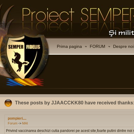
Prima pagina
FORUM
Despre noi
These posts by JJAACCKK80 have received thanks
pompieri....
Forum
->
MAI
Privind vaccinarea deschizi cutia pandorei pe acest site,foarte putini dintre noi 