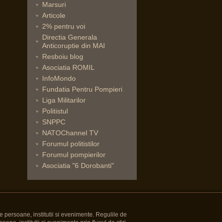
Marsuri
Articole
2% pentru voi
Directia Generala
Anticoruptie din MAI
Resboiu blog
Asociatia ROMIL
InfoMondo
Fundatia Pentru Pompieri
Liga Militarilor
Politistul
SNPPC
NATOChannel TV
Forumul politistilor
Forumul pompierilor
Asociatia "6 Dorobanti"
e persoane, institutii si evenimente. Regulile de