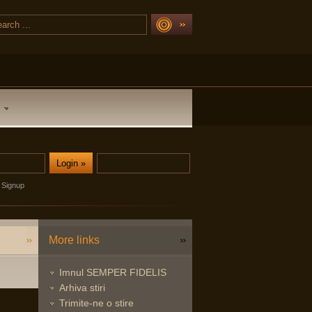
Signup
More links
Imnul SEMPER FIDELIS
Arhiva stiri
Trimite-ne o stire