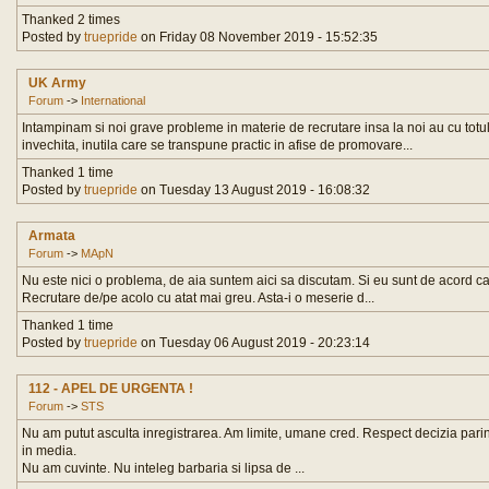
Thanked 2 times
Posted by
truepride
on Friday 08 November 2019 - 15:52:35
UK Army
Forum
->
International
Intampinam si noi grave probleme in materie de recrutare insa la noi au cu totul
invechita, inutila care se transpune practic in afise de promovare...
Thanked 1 time
Posted by
truepride
on Tuesday 13 August 2019 - 16:08:32
Armata
Forum
->
MApN
Nu este nici o problema, de aia suntem aici sa discutam. Si eu sunt de acord ca 
Recrutare de/pe acolo cu atat mai greu. Asta-i o meserie d...
Thanked 1 time
Posted by
truepride
on Tuesday 06 August 2019 - 20:23:14
112 - APEL DE URGENTA !
Forum
->
STS
Nu am putut asculta inregistrarea. Am limite, umane cred. Respect decizia parint
in media.
Nu am cuvinte. Nu inteleg barbaria si lipsa de ...