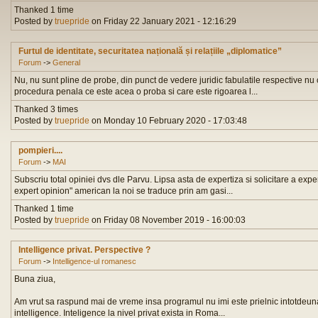
Thanked 1 time
Posted by
truepride
on Friday 22 January 2021 - 12:16:29
Furtul de identitate, securitatea națională și relațiile „diplomatice”
Forum
->
General
Nu, nu sunt pline de probe, din punct de vedere juridic fabulatile respective nu 
procedura penala ce este acea o proba si care este rigoarea l...
Thanked 3 times
Posted by
truepride
on Monday 10 February 2020 - 17:03:48
pompieri....
Forum
->
MAI
Subscriu total opiniei dvs dle Parvu. Lipsa asta de expertiza si solicitare a exp
expert opinion" american la noi se traduce prin am gasi...
Thanked 1 time
Posted by
truepride
on Friday 08 November 2019 - 16:00:03
Intelligence privat. Perspective ?
Forum
->
Intelligence-ul romanesc
Buna ziua,
Am vrut sa raspund mai de vreme insa programul nu imi este prielnic intotdeu
intelligence. Inteligence la nivel privat exista in Roma...