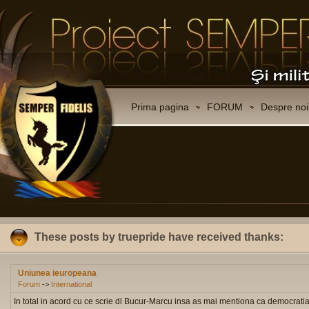
Prima pagina
FORUM
Despre noi
These posts by truepride have received thanks:
Uniunea ieuropeana
Forum
->
International
In total in acord cu ce scrie dl Bucur-Marcu insa as mai mentiona ca democratia e