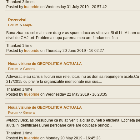
Thanked 3 times
Posted by
truepride
on Wednesday 31 July 2019 - 20:57:42
Rezervisti
Forum
->
MApN
Buna ziua, cu cel mai mare drag v-as spune daca as sti ceva. Si dl Lt_M i-am co
nivel de CMJ-uri. Problema dupa parerea mea are fundament fina...
Thanked 1 time
Posted by
truepride
on Thursday 20 June 2019 - 16:02:27
Noua viziune de GEOPOLITICA ACTUALA
Forum
->
General
Adevarat, s-au scris si lucruri mai rele, totusi nu as dori sa reajungem acolo.Cu t
217/2015 cu privire la organizatile mentionate mai sus....
Thanked 1 time
Posted by
truepride
on Wednesday 22 May 2019 - 16:23:35
Noua viziune de GEOPOLITICA ACTUALA
Forum
->
General
@Moby Dick, as presupune ca nu ati veniti aici sa puneti o eticheta. Eticheta p
ajuta in identificarea unei persoane care are ocupatie princip...
Thanked 1 time
Posted by
truepride
on Monday 20 May 2019 - 16:45:23