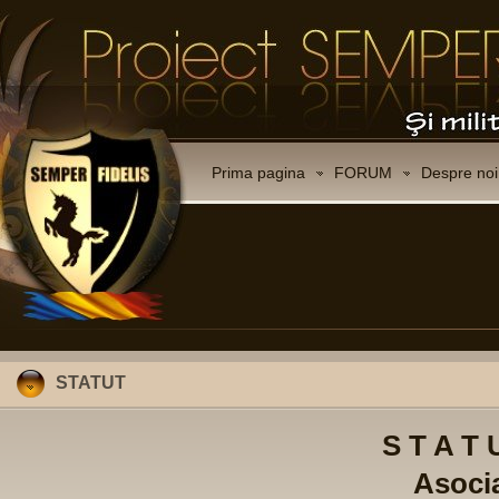
Prima pagina
FORUM
Despre noi
STATUT
S T A T 
Asocia