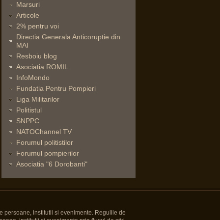
Marsuri
Articole
2% pentru voi
Directia Generala Anticoruptie din
MAI
Resboiu blog
Asociatia ROMIL
InfoMondo
Fundatia Pentru Pompieri
Liga Militarilor
Politistul
SNPPC
NATOChannel TV
Forumul politistilor
Forumul pompierilor
Asociatia "6 Dorobanti"
e persoane, institutii si evenimente. Regulile de