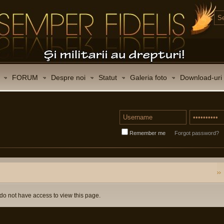
FORUM
Despre noi
Statut
Galeria foto
Download-uri
Remember me
Forgot password?
do not have access to view this page.