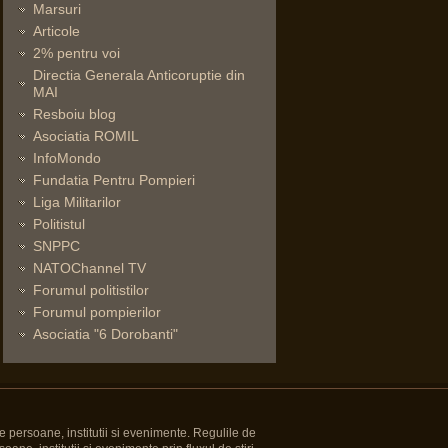
Marsuri
Articole
2% pentru voi
Directia Generala Anticoruptie din
MAI
Resboiu blog
Asociatia ROMIL
InfoMondo
Fundatia Pentru Pompieri
Liga Militarilor
Politistul
SNPPC
NATOChannel TV
Forumul politistilor
Forumul pompierilor
Asociatia "6 Dorobanti"
e persoane, institutii si evenimente. Regulile de