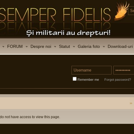
FORUM
Despre noi
Statut
Galeria foto
Download-uri
Remember me
Forgot password?
do not have access to view this page.