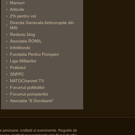
Marsuri
Articole
2% pentru voi
Directia Generala Anticoruptie din
MAI
Resboiu blog
Asociatia ROMIL
InfoMondo
Fundatia Pentru Pompieri
Liga Militarilor
Politistul
SNPPC
NATOChannel TV
Forumul politistilor
Forumul pompierilor
Asociatia "6 Dorobanti"
e persoane, institutii si evenimente. Regulile de