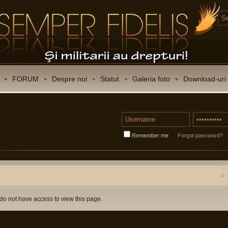
FORUM
Despre noi
Statut
Galeria foto
Download-uri
Remember me
Forgot password?
do not have access to view this page.