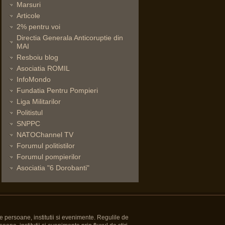
Marsuri
Articole
2% pentru voi
Directia Generala Anticoruptie din
MAI
Resboiu blog
Asociatia ROMIL
InfoMondo
Fundatia Pentru Pompieri
Liga Militarilor
Politistul
SNPPC
NATOChannel TV
Forumul politistilor
Forumul pompierilor
Asociatia "6 Dorobanti"
e persoane, institutii si evenimente. Regulile de