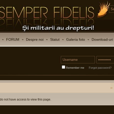
FORUM
Despre noi
Statut
Galeria foto
Download-uri
Remember me
Forgot password?
do not have access to view this page.