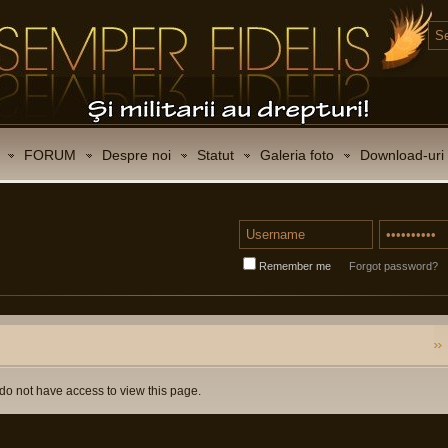
FORUM
Despre noi
Statut
Galeria foto
Download-uri
Remember me
Forgot password?
do not have access to view this page.