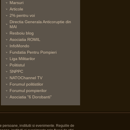
Marsuri
Articole
2% pentru voi
Directia Generala Anticoruptie din
MAI
Resboiu blog
Asociatia ROMIL
InfoMondo
Fundatia Pentru Pompieri
Liga Militarilor
Politistul
SNPPC
NATOChannel TV
Forumul politistilor
Forumul pompierilor
Asociatia "6 Dorobanti"
e persoane, institutii si evenimente. Regulile de