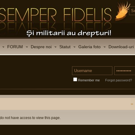
FORUM
Despre noi
Statut
Galeria foto
Download-uri
Remember me
Forgot password?
do not have access to view this page.