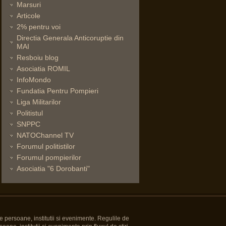
Marsuri
Articole
2% pentru voi
Directia Generala Anticoruptie din
MAI
Resboiu blog
Asociatia ROMIL
InfoMondo
Fundatia Pentru Pompieri
Liga Militarilor
Politistul
SNPPC
NATOChannel TV
Forumul politistilor
Forumul pompierilor
Asociatia "6 Dorobanti"
e persoane, institutii si evenimente. Regulile de