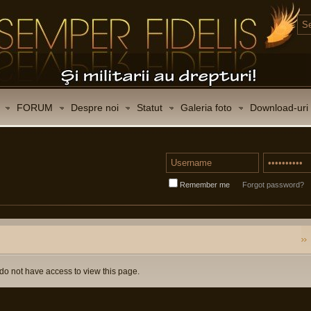
FORUM
Despre noi
Statut
Galeria foto
Download-uri
Remember me
Forgot password?
do not have access to view this page.