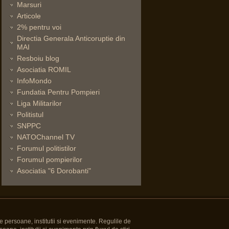
Marsuri
Articole
2% pentru voi
Directia Generala Anticoruptie din
MAI
Resboiu blog
Asociatia ROMIL
InfoMondo
Fundatia Pentru Pompieri
Liga Militarilor
Politistul
SNPPC
NATOChannel TV
Forumul politistilor
Forumul pompierilor
Asociatia "6 Dorobanti"
e persoane, institutii si evenimente. Regulile de