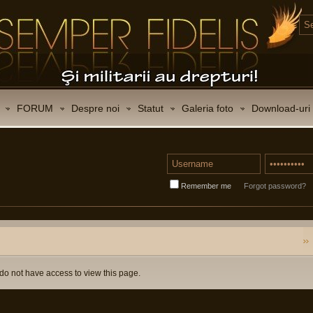
FORUM
Despre noi
Statut
Galeria foto
Download-uri
Remember me
Forgot password?
do not have access to view this page.