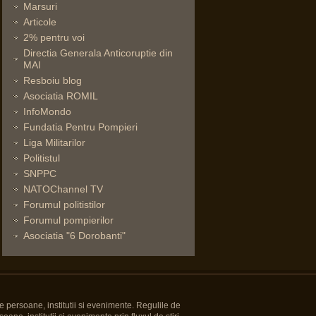
Marsuri
Articole
2% pentru voi
Directia Generala Anticoruptie din
MAI
Resboiu blog
Asociatia ROMIL
InfoMondo
Fundatia Pentru Pompieri
Liga Militarilor
Politistul
SNPPC
NATOChannel TV
Forumul politistilor
Forumul pompierilor
Asociatia "6 Dorobanti"
e persoane, institutii si evenimente. Regulile de