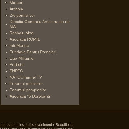
Marsuri
Articole
2% pentru voi
Directia Generala Anticoruptie din
MAI
Resboiu blog
Asociatia ROMIL
InfoMondo
Fundatia Pentru Pompieri
Liga Militarilor
Politistul
SNPPC
NATOChannel TV
Forumul politistilor
Forumul pompierilor
Asociatia "6 Dorobanti"
e persoane, institutii si evenimente. Regulile de