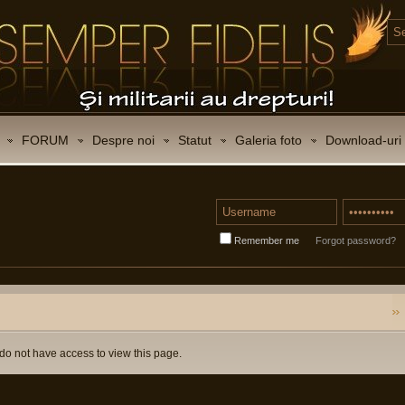
FORUM
Despre noi
Statut
Galeria foto
Download-uri
Remember me
Forgot password?
do not have access to view this page.