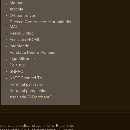
Marsuri
Articole
2% pentru voi
Directia Generala Anticoruptie din
MAI
Resboiu blog
Asociatia ROMIL
InfoMondo
Fundatia Pentru Pompieri
Liga Militarilor
Politistul
SNPPC
NATOChannel TV
Forumul politistilor
Forumul pompierilor
Asociatia "6 Dorobanti"
e persoane, institutii si evenimente. Regulile de