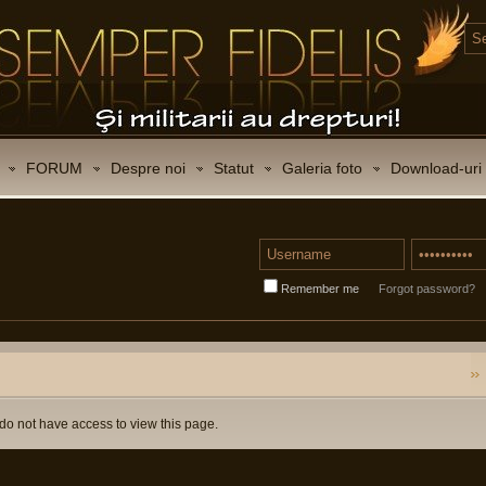
FORUM
Despre noi
Statut
Galeria foto
Download-uri
Remember me
Forgot password?
do not have access to view this page.