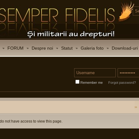
FORUM
Despre noi
Statut
Galeria foto
Download-uri
Remember me
Forgot password?
do not have access to view this page.