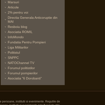
Marsuri
Articole
2% pentru voi
Directia Generala Anticoruptie din
MAI
Resboiu blog
Asociatia ROMIL
InfoMondo
Fundatia Pentru Pompieri
Liga Militarilor
Politistul
SNPPC
NATOChannel TV
Forumul politistilor
Forumul pompierilor
Asociatia "6 Dorobanti"
e persoane, institutii si evenimente. Regulile de