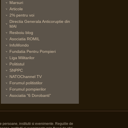
Marsuri
Articole
2% pentru voi
Directia Generala Anticoruptie din
MAI
Resboiu blog
Asociatia ROMIL
InfoMondo
Fundatia Pentru Pompieri
Liga Militarilor
Politistul
SNPPC
NATOChannel TV
Forumul politistilor
Forumul pompierilor
Asociatia "6 Dorobanti"
e persoane, institutii si evenimente. Regulile de