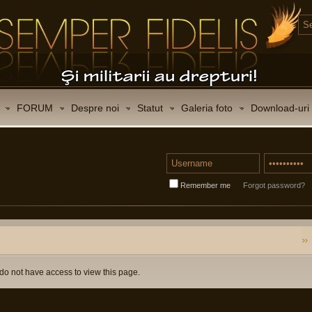
FORUM
Despre noi
Statut
Galeria foto
Download-uri
Remember me
Forgot password?
do not have access to view this page.