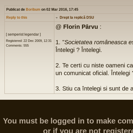
Publicat de
Boribum
on 02 Mar 2016, 17:45
Reply to this
Drept la replică DSU
@
Florin Pârvu
:
[ semperist legendar ]
Registered: 22 Dec 2009, 12:31
1. "
Societatea româneasca est
Comments: 555
Întelegi ? Întelegi.
2. Te certi cu niste oameni car
un comunicat oficial. Întelegi 
3. Stiu ca întelegi si sunt d
You must be logged in to make comme
or if you are not register