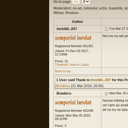
Go to page
<<
Moderators: ex-ad, colonelul, echo, truepride, d
Mihais, Resboiu
Author
invizibil...007
Tue Mar 27 2
Nici eu nu am pr
Registered Member #11301
Joined: Fri Nov 03 2017,
12:13AM
Posts: 31
Thanked 1 time in 1 post
Back to top
1 User said Thank to
invizibil...007
for this Po
Bondocu
(31 Mar 2018, 20:40)
Bondocu
Wed Mar 28 2
Numai inteleg ni
cei care au anali
de ce nu ne dau 
Registered Member #11448
Joined: Mon Mar 05 2018,
09:31PM
Posts: 3