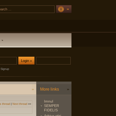
Signup
More links
Imnul
s thread
|
Next thread
>>
SEMPER
FIDELIS
Arhiva stiri