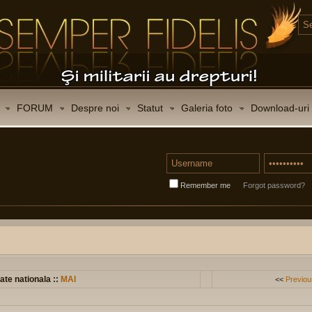
FORUM
Despre noi
Statut
Galeria foto
Download-uri
Remember me
Forgot password?
ate nationala ::
MAI
<<
Previou