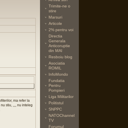
Trimite-ne o
stire
Marsuri
Articole
2% pentru voi
Directia
Generala
Anticoruptie
din MAI
Resboiu blog
Asociatia
ROMIL
InfoMondo
Fundatia
Pentru
Pompieri
Liga Militarilor
terilor, ma refer la
Politistul
u stiu, ,,,, nu inteleg
SNPPC
.
NATOChannel
TV
Forumul