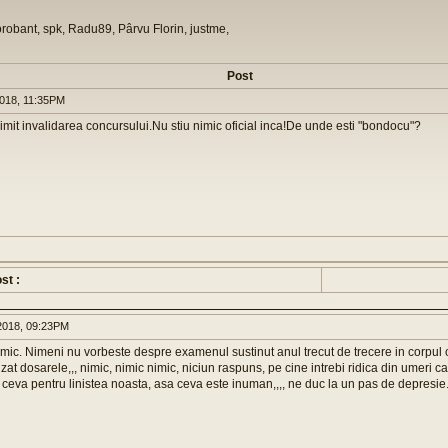
orobant, spk, Radu89, Pârvu Florin, justme,
Post
018, 11:35PM
imit invalidarea concursului.Nu stiu nimic oficial inca!De unde esti "bondocu"?
st :
018, 09:23PM
mic. Nimeni nu vorbeste despre examenul sustinut anul trecut de trecere in corpul ofi
zat dosarele,,, nimic, nimic nimic, niciun raspuns, pe cine intrebi ridica din umeri ca n
ceva pentru linistea noasta, asa ceva este inuman,,,, ne duc la un pas de depresie