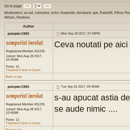
Go to page
<<
>>
Moderators: ex-ad, colonelul, echo, truepride, dorobant, spk, Radu89, Pârvu Flor
Mihais, Resboiu
Author
pompier1965
Mon Sep 18 2017, 07:43PM
Ceva noutati pe aici
Registered Member #11235
Joined: Mon Aug 28 2017,
10:45AM
Posts: 12
Thanked 0 time in 0 post
Back to top
pompier1965
Tue Sep 26 2017, 09:35AM
s-au apucat astia de
Registered Member #11235
se aude nimic ....
Joined: Mon Aug 28 2017,
10:45AM
Posts: 12
Thanked 0 time in 0 post
Back to top