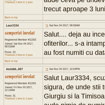
Thanked 1 time in 1 post
trecut aproape 3 luni
Back to top
Laur3334
Sat Nov 04 2017, 08:59AM
Salut.... deja au ince
Registered Member #11303
ofiterilor... s-a intam
Joined: Sat Nov 04 2017,
08:53AM
au fost numiti cu da
Posts: 23
Thanked 2 time in 2 post
Back to top
invizibil...007
Sat Nov 04 2017, 10:54PM
Salut Laur3334, scuz
Registered Member #11301
sigura, de unde stii 
Joined: Fri Nov 03 2017,
12:13AM
Giurgiu si la Timiso
Posts: 31
Thanked 1 time in 1 post