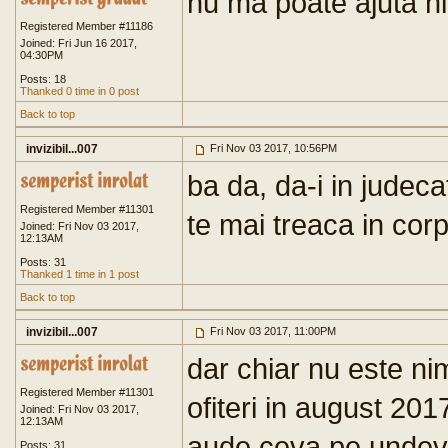
nu ma poate ajuta n
Registered Member #11186
Joined: Fri Jun 16 2017,
04:30PM
Posts: 18
Thanked 0 time in 0 post
Back to top
invizibil...007
Fri Nov 03 2017, 10:56PM
ba da, da-i in judeca
Registered Member #11301
te mai treaca in corpu
Joined: Fri Nov 03 2017,
12:13AM
Posts: 31
Thanked 1 time in 1 post
Back to top
invizibil...007
Fri Nov 03 2017, 11:00PM
dar chiar nu este nim
Registered Member #11301
ofiteri in august 20
Joined: Fri Nov 03 2017,
12:13AM
aude ceva pe undeva
Posts: 31