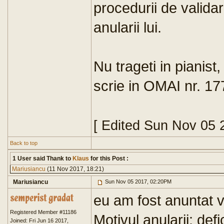
procedurii de valida
anularii lui.
Nu trageti in pianist
scrie in OMAI nr. 17
[ Edited Sun Nov 05 
Back to top
1 User said Thank to
Klaus
for this Post :
Mariusiancu
(11 Nov 2017, 18:21)
Mariusiancu
Sun Nov 05 2017, 02:20PM
eu am fost anuntat v
Registered Member #11186
Motivul anularii: def
Joined: Fri Jun 16 2017,