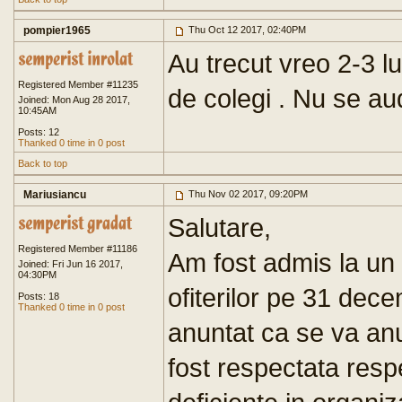
pompier1965
Thu Oct 12 2017, 02:40PM
Au trecut vreo 2-3 l
Registered Member #11235
de colegi . Nu se au
Joined: Mon Aug 28 2017,
10:45AM
Posts: 12
Thanked 0 time in 0 post
Back to top
Mariusiancu
Thu Nov 02 2017, 09:20PM
Salutare,
Registered Member #11186
Am fost admis la un 
Joined: Fri Jun 16 2017,
04:30PM
ofiterilor pe 31 dec
Posts: 18
Thanked 0 time in 0 post
anuntat ca se va an
fost respectata resp