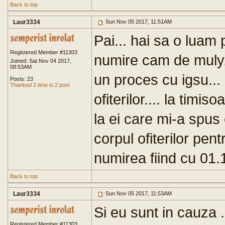
Back to top
Laur3334
Sun Nov 05 2017, 11:51AM
Pai... hai sa o luam 
Registered Member #11303
numire cam de muly..
Joined: Sat Nov 04 2017,
08:53AM
un proces cu igsu... 
Posts: 23
Thanked 2 time in 2 post
ofiterilor.... la timi
la ei care mi-a spus 
corpul ofiterilor pent
numirea fiind cu 01
Back to top
Laur3334
Sun Nov 05 2017, 11:53AM
Si eu sunt in cauza .
Registered Member #11303