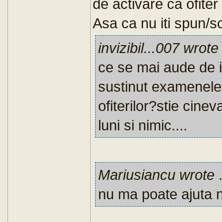
de activare ca ofiter
Asa ca nu iti spun/sc
invizibil...007 wrote
ce se mai aude de 
sustinut examenele 
ofiterilor?stie cin
luni si nimic....
Mariusiancu wrote
.
nu ma poate ajuta 