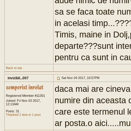
aude nimic de numire 
sa se faca toate num
in acelasi timp...???
Timis, maine in Dolj
departe???sunt inte
pentru ca sunt in cau
Back to top
invizibil...007
Sat Nov 04 2017, 10:57PM
daca mai are cineva
Registered Member #11301
numire din aceasta de
Joined: Fri Nov 03 2017,
12:13AM
care este termenul l
Posts: 31
Thanked 1 time in 1 post
ar posta.o aici.....m