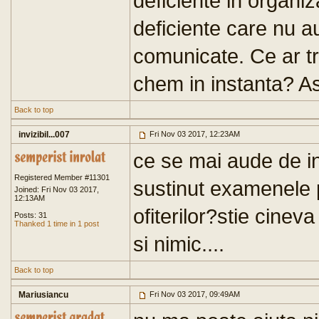
deficiente in organi
deficiente care nu a
comunicate. Ce ar tr
chem in instanta? A
Back to top
invizibil...007
Fri Nov 03 2017, 12:23AM
ce se mai aude de i
Registered Member #11301
sustinut examenele p
Joined: Fri Nov 03 2017,
12:13AM
ofiterilor?stie cinev
Posts: 31
Thanked 1 time in 1 post
si nimic....
Back to top
Mariusiancu
Fri Nov 03 2017, 09:49AM