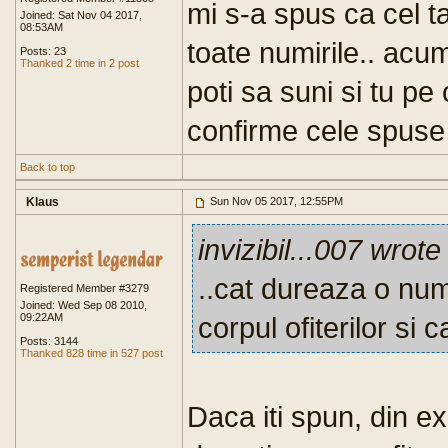
mi s-a spus ca cel t
Joined: Sat Nov 04 2017,
08:53AM
toate numirile.. acu
Posts: 23
Thanked 2 time in 2 post
poti sa suni si tu pe 
confirme cele spuse
Back to top
Klaus
Sun Nov 05 2017, 12:55PM
invizibil...007 wrote
..cat dureaza o num
Registered Member #3279
Joined: Wed Sep 08 2010,
09:22AM
corpul ofiterilor si 
Posts: 3144
Thanked 828 time in 527 post
Daca iti spun, din ex