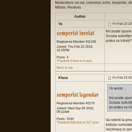
Moderators: ex-ad, colonelul, echo, truepride, d
Mihais, Resboiu
Author
Yo
Fri Feb 23 2
Imi poate spune 
Scoala subofițe
putea sa intre
Registered Member #11435
Joined: Thu Feb 22 2018,
10:25PM
Posts: 4
Thanked 0 time in 0 post
Back to top
Klaus
Fri Feb 23 2
Yo wrote
...
Imi poate spun
Scoala subofi
Registered Member #3279
as putea sa i
Joined: Wed Sep 08 2010,
09:22AM
Posts: 3144
Va referiti la pre
Thanked 828 time in 527 post
trebuie cumulate 
Vechimea in servi