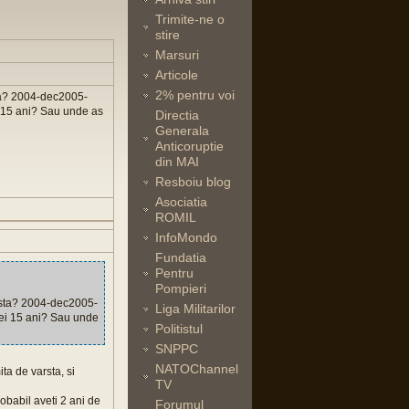
Trimite-ne o
stire
Marsuri
Articole
2% pentru voi
sta? 2004-dec2005-
i 15 ani? Sau unde as
Directia
Generala
Anticoruptie
din MAI
Resboiu blog
Asociatia
ROMIL
InfoMondo
Fundatia
Pentru
Pompieri
ârsta? 2004-dec2005-
Liga Militarilor
cei 15 ani? Sau unde
Politistul
SNPPC
NATOChannel
ita de varsta, si
TV
robabil aveti 2 ani de
Forumul