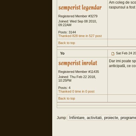
Am coleg de scoal
raspunsul a fost
Registered Member #3279
Joined: Wed Sep 08 2010,
09:22AM
Posts: 3144
Thanked 828 time in 527 post
Back to top
Yo
Sat Feb 24 2
Dar imi poate sp
anticipată, ce co
Registered Member #11435
Joined: Thu Feb 22 2018,
10:25PM
Posts: 4
Thanked 0 time in 0 post
Back to top
Jump: