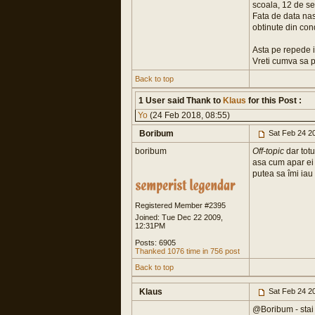
scoala, 12 de ser
Fata de data nas
obtinute din cond
Asta pe repede in
Vreti cumva sa pl
Back to top
1 User said Thank to
Klaus
for this Post :
Yo
(24 Feb 2018, 08:55)
Boribum
Sat Feb 24 2
boribum
Off-topic
dar tot
asa cum apar ei 
putea sa îmi iau a
Registered Member #2395
Joined: Tue Dec 22 2009,
12:31PM
Posts: 6905
Thanked 1076 time in 756 post
Back to top
Klaus
Sat Feb 24 2
@Boribum - stai li