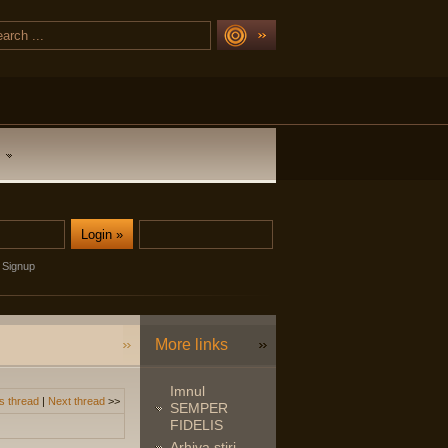
Signup
More links
Imnul
s thread
|
Next thread
>>
SEMPER
FIDELIS
Arhiva stiri