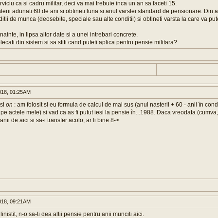
viciu ca si cadru militar, deci va mai trebuie inca un an sa faceti 15.
terii adunati 60 de ani si obtineti luna si anul varstei standard de pensionare. Din a
itii de munca (deosebite, speciale sau alte conditii) si obtineti varsta la care va pu
ainte, in lipsa altor date si a unei intrebari concrete.
ecati din sistem si sa stiti cand puteti aplica pentru pensie militara?
018, 01:25AM
usi
on
: am folosit si eu formula de calcul de mai sus (anul nasterii + 60 - anii în cond
pe actele mele) si vad ca as fi putut iesi la pensie în...1988. Daca vreodata (cumva, 
nii de aici si sa-i transfer acolo, ar fi bine 8->
018, 09:21AM
nistit, n-o sa-ti dea altii pensie pentru anii munciti aici.