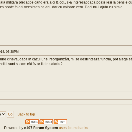
a militara plecat pe cand era aici lt. col., s-a interesat daca poate iesi la pensie 
 ca poate folosi vechimea ca ani, dar cu valoare zero. Deci nu-l ajuta cu nimic.
018, 06:30PM
une cineva, daca in cazul unei reorganizări, mi se desființează funcția, pot alege să
nditii sunt si cam cât % ar fi din salariu?
Back to top
Powered by
e107 Forum System
uses forum thanks