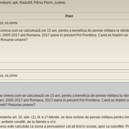
orobant, spk, Radu89, Pârvu Florin, justme,
Post
018, 05:09PM
cineva cum se calculează cei 15 ani, pentru a beneficia de pensie militara la vâr
ri, 2005-2017-pol Romana, 2017-pana in prezent Pol Frontiera. Cand as împlini ce
b? Resurse umane?
018, 09:25PM
e cineva cum se calculează cei 15 ani, pentru a beneficia de pensie militara la v
țeri, 2005-2017-pol Romana, 2017-pana in prezent Pol Frontiera. Cand as împlini 
ntreb? Resurse umane?
vederile art. 16, alin. (1), lit. b.)? Atentie, se face vorbire de pensie militara pentru lim
ambele conditii, de la literele a si b.
ciu este calculata ca suma a perioadelor cat ati fost in scoala, apoi ca subofiter. P