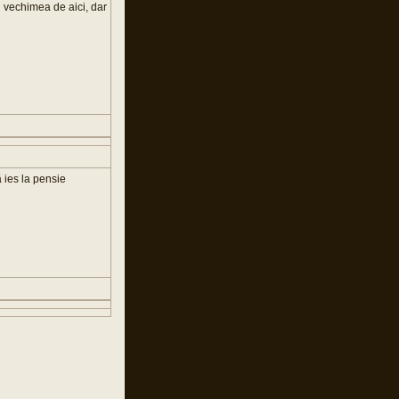
cu vechimea de aici, dar
 ies la pensie