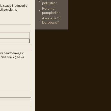
politistilor
ia scadeti reducerile
Forumul
teti pensiona.
pompierilor
Asociatia "6
Dorobanti"
itii neortodoxe,etc.,
cine stie ?!) se va