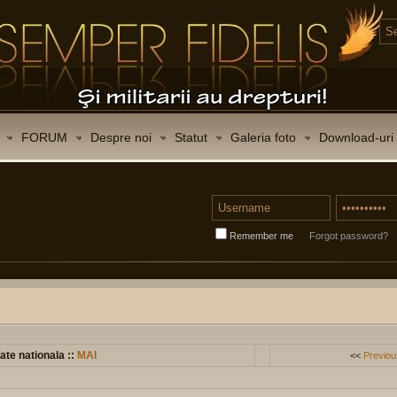
FORUM
Despre noi
Statut
Galeria foto
Download-uri
Remember me
Forgot password?
ate nationala ::
MAI
<<
Previou