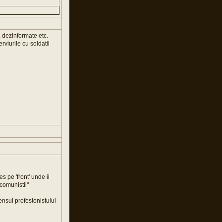
, dezinformate etc.
rviurile cu soldatii
 pe 'front' unde ii
.comunistii"
ensul profesionistului