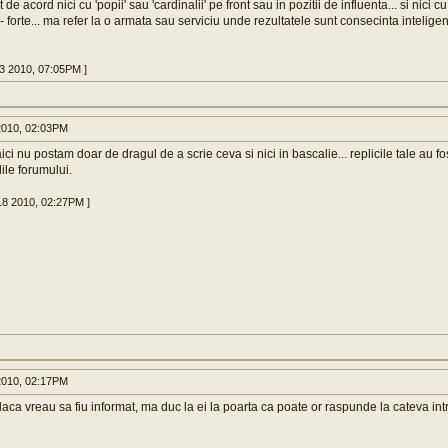
e acord nici cu 'popii' sau 'cardinalii' pe front sau in pozitii de influenta... si nici cu
- forte... ma refer la o armata sau serviciu unde rezultatele sunt consecinta inteligen
03 2010, 07:05PM ]
010, 02:03PM
ci nu postam doar de dragul de a scrie ceva si nici in bascalie... replicile tale au fo
ile forumului.
18 2010, 02:27PM ]
010, 02:17PM
 daca vreau sa fiu informat, ma duc la ei la poarta ca poate or raspunde la cateva intr