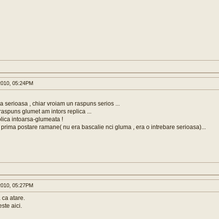
010, 05:24PM
a serioasa , chiar vroiam un raspuns serios ...
raspuns glumet am intors replica ...
lica intoarsa-glumeata !
in prima postare ramane( nu era bascalie nci gluma , era o intrebare serioasa)...
010, 05:27PM
 ca atare.
este aici.