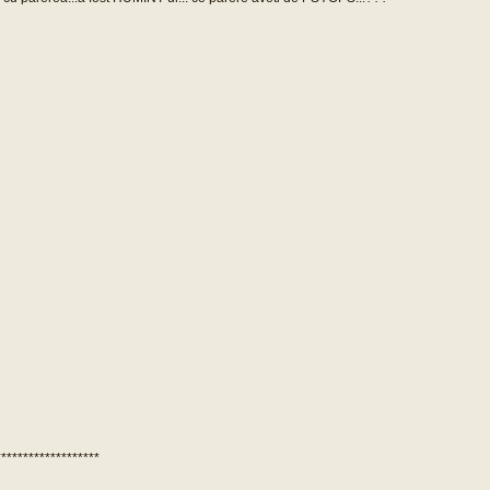
*******************