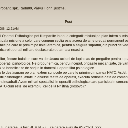
orobant, spk, Radu89, Pârvu Florin, justme,
Post
006, 12:21AM
i Operatii Psihologice pot fi impartite in doua categorii: misiuni pe plan intern si mis
ncipala misiune a celor care compun sectia este aceea de a ne pregati permanent pe
nile pe care le primim pe linie ierarhica, pentru a asigura suportul, din punct de ved
ricarei operatii militare desfasurate de armata noastra.
iitor, fiecare batalion care va desfasura actiuni de lupta sau de pregatire pentru lup
peratii psihologice. Ne propunem ca, pentru inceput, brigazile mecanizate, de van
a sa beneficieze de sprijin in domeniul operatiilor psihologice.
 le desfasuram pe plan extern sunt cele pe care le primim din partea NATO. Astfel, mil
tii psihologice, aflate in diverse teatre de operatii, executa ordinele date de coma
t incadrati. Avem militari specialisti in operatii psihologice care participa in com
ATO cum este, de exemplu, cel de la Priština (Kosovo)."
 cu parerea...a fost HUMINT-ul... ce parere aveti de PSYOPS...???