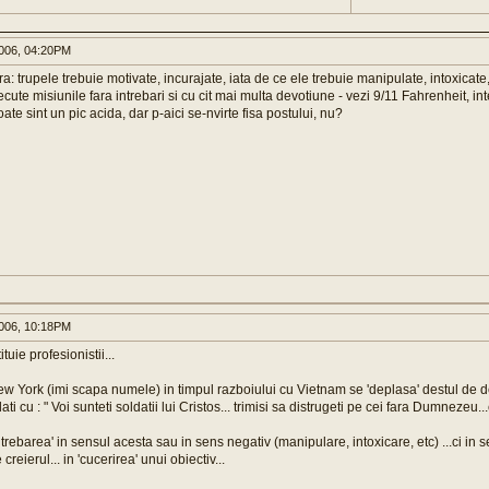
006, 04:20PM
ra: trupele trebuie motivate, incurajate, iata de ce ele trebuie manipulate, intoxicate
xecute misiunile fara intrebari si cu cit mai multa devotiune - vezi 9/11 Fahrenheit, inte
Poate sint un pic acida, dar p-aici se-nvirte fisa postului, nu?
006, 10:18PM
tuie profesionistii...
w York (imi scapa numele) in timpul razboiului cu Vietnam se 'deplasa' destul de des
i cu : " Voi sunteti soldatii lui Cristos... trimisi sa distrugeti pe cei fara Dumnezeu..
rebarea' in sensul acesta sau in sens negativ (manipulare, intoxicare, etc) ...ci in s
 creierul... in 'cucerirea' unui obiectiv...