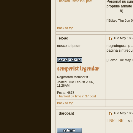
Thanked 9 time in 9 post
Personal nu sunt d
propriile armate 
.............. 8)
[ Edited Thu Jun 
Back to top
ex-ad
Tue May 18 2
nosce te ipsum
negruingura, p-ai
pagina sint regul
[ Edited Tue May 
Registered Member #1
Joined: Tue Feb 28 2006,
11:26AM
Posts: 4678
Thanked 67 time in 37 post
Back to top
dorobant
Tue May 18 2
LINK
LINK
... si