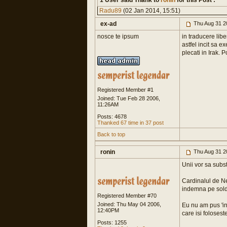
1 User said Thank to
ronin
for this Post :
Radu89
(02 Jan 2014, 15:51)
ex-ad
Thu Aug 31 2
nosce te ipsum
in traducere libe
astfel incit sa e
plecati in Irak. 
Registered Member #1
Joined: Tue Feb 28 2006,
11:26AM
Posts: 4678
Thanked 67 time in 37 post
Back to top
ronin
Thu Aug 31 2
Unii vor sa substi
Cardinalul de Ne
indemna pe soldat
Registered Member #70
Joined: Thu May 04 2006,
Eu nu am pus 'int
12:40PM
care isi foloseste
Posts: 1255