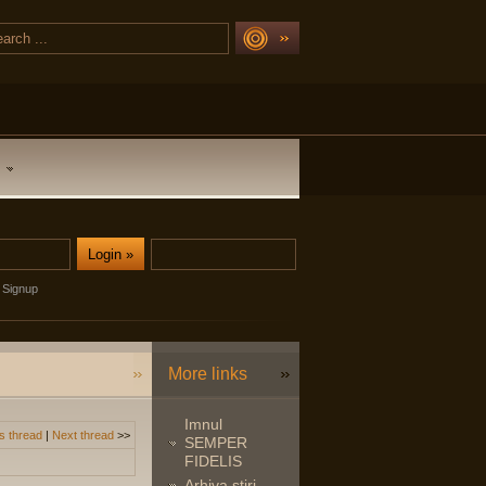
Signup
More links
Imnul
s thread
|
Next thread
>>
SEMPER
FIDELIS
Arhiva stiri