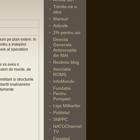
Trimite-ne o
stire
Marsuri
Articole
2% pentru voi
Directia
iuni pe plan extern. In
ntru a indeplini
Generala
ere al operatiilor
Anticoruptie
din MAI
Resboiu blog
ta va avea o
Asociatia
atori de munte, de
ROMIL
itarii si structurile
InfoMondo
ndantii esaloanelor
Fundatia
andamente
Pentru
Pompieri
Liga Militarilor
Politistul
SNPPC
NATOChannel
TV
Forumul