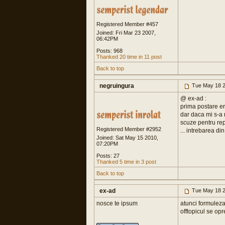
Registered Member #457
Joined: Fri Mar 23 2007,
06:42PM
Posts: 968
Thanked 20 time in 11 post
Back to top
negruingura
Tue May 18 2
@ ex-ad :
prima postare er
dar daca mi s-a 
scuze pentru rep
Registered Member #2952
... intrebarea d
Joined: Sat May 15 2010,
07:20PM
Posts: 27
Thanked 5 time in 3 post
Back to top
ex-ad
Tue May 18 2
nosce te ipsum
atunci formuleza
offtopicul se opr