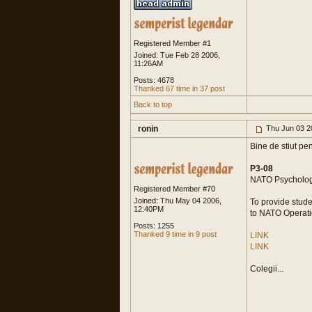
Registered Member #1
Joined: Tue Feb 28 2006,
11:26AM
Posts: 4678
Thanked 67 time in 37 post
Back to top
ronin
Thu Jun 03 2
Bine de stiut pen
P3-08
NATO Psycholog
Registered Member #70
Joined: Thu May 04 2006,
To provide stud
12:40PM
to NATO Operati
Posts: 1255
Thanked 9 time in 9 post
LINK
LINK
Colegii...