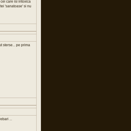
 cei care isi intoxica
tei 'sanatoase' si nu
st sterse... pe prima
ebari ...