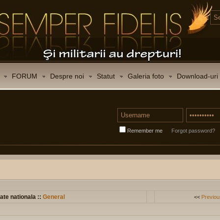
FORUM
Despre noi
Statut
Galeria foto
Download-uri
Remember me
Forgot password?
ate nationala ::
General
<<
Previou