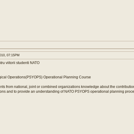
010, 07:15PM
tru viitorii studenti NATO
ical Operations(PSYOPS) Operational Planning Course
ents from national, joint or combined organizations knowledge about the contribu
ons and to provide an understanding of NATO PSYOPS operational planning proce