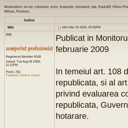
Moderators: ex-ad, colonelul, echo, truepride, dorobant, spk, Radu89, Pârvu Flor
Mihais, Resboiu
Author
Witt
Mon Mar 30 2009, 05:56PM
Witt
Publicat in Monitorul
februarie 2009
Registered Member #168
Joined: Tue Aug 08 2006,
11:21PM
In temeiul art. 108 
Posts: 262
Thanked 3 time in 3 post
republicata, si al a
privind evaluarea co
republicata, Guver
hotarare.