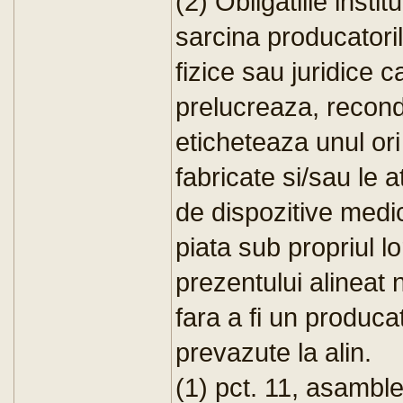
(2) Obligatiile insti
sarcina producatoril
fizice sau juridice
prelucreaza, recond
eticheteaza unul or
fabricate si/sau le 
de dispozitive medic
piata sub propriul l
prezentului alineat 
fara a fi un producato
prevazute la alin.
(1) pct. 11, asambl