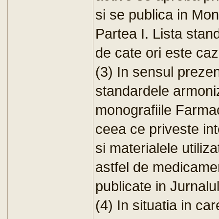
si se publica in Mon
Partea I. Lista stan
de cate ori este caz
(3) In sensul prezent
standardele armoni
monografiile Farmac
ceea ce priveste in
si materialele utiliz
astfel de medicament
publicate in Jurnalu
(4) In situatia in ca