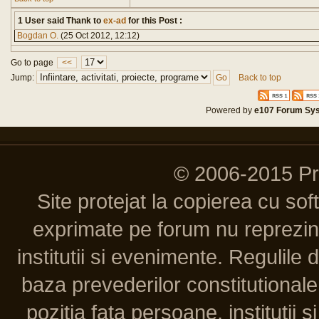
1 User said Thank to
ex-ad
for this Post :
Bogdan O.
(25 Oct 2012, 12:12)
Go to page
<<
Jump:
Back to top
Powered by
e107 Forum Sy
© 2006-2015 P
Site protejat la copierea cu so
exprimate pe forum nu reprezint
institutii si evenimente. Regulile 
baza prevederilor constitutionale 
pozitia fata persoane, institutii s