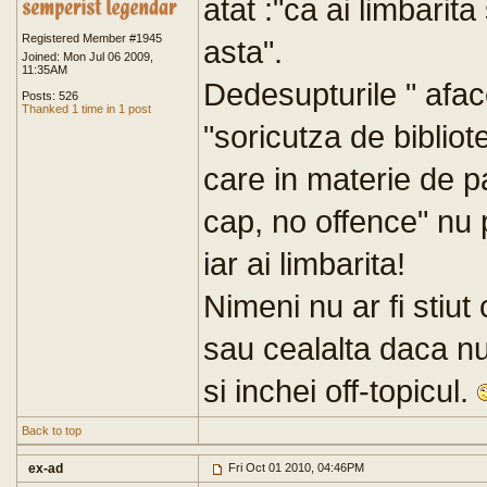
atat :"ca ai limbarit
Registered Member #1945
asta".
Joined: Mon Jul 06 2009,
11:35AM
Dedesupturile " afacer
Posts: 526
Thanked 1 time in 1 post
"soricutza de bibliot
care in materie de p
cap, no offence" nu 
iar ai limbarita!
Nimeni nu ar fi stiut 
sau cealalta daca nu
si inchei off-topicul.
Back to top
ex-ad
Fri Oct 01 2010, 04:46PM