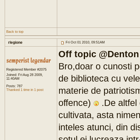
Back to top
rlegione
Fri Oct 01 2010, 09:51AM
Off topic @Denton
Bro,doar o cunosti 
Registered Member #2075
Joined: Fri Aug 28 2009,
de biblioteca cu vele
11:40AM
Posts: 787
materie de patriotis
Thanked 1 time in 1 post
offence)
.De altfel 
cultivata, asta nime
inteles atunci, din d
sotul ei lucreaza intr