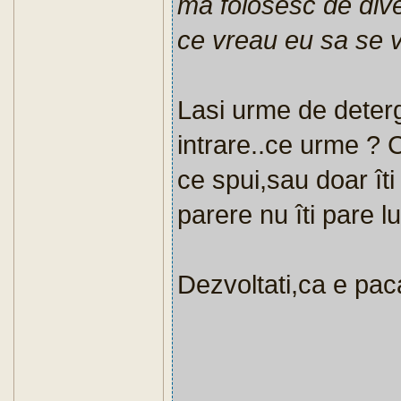
ma folosesc de dive
ce vreau eu sa se 
Lasi urme de deter
intrare..ce urme ? C
ce spui,sau doar ît
parere nu îti pare l
Dezvoltati,ca e paca