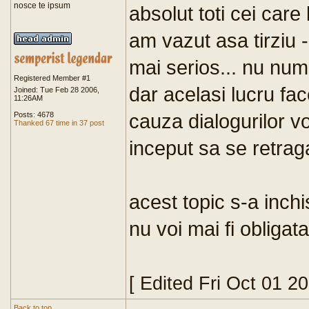
nosce te ipsum
absolut toti cei care 
am vazut asa tirziu - 
mai serios... nu numa
Registered Member #1
dar acelasi lucru face
Joined: Tue Feb 28 2006,
11:26AM
cauza dialogurilor vo
Posts: 4678
Thanked 67 time in 37 post
inceput sa se retrag
acest topic s-a inchis
nu voi mai fi obligat
[ Edited Fri Oct 01 2
Back to top