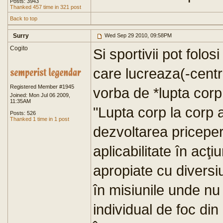
Posts: 3943
Thanked 457 time in 321 post
Back to top
Surry
Wed Sep 29 2010, 09:58PM
Cogito
Si sportivii pot folosi
care lucreaza(-centr
Registered Member #1945
vorba de *lupta corp
Joined: Mon Jul 06 2009,
11:35AM
"Lupta corp la corp 
Posts: 526
Thanked 1 time in 1 post
dezvoltarea priceperi
aplicabilitate în acţi
apropiate cu diversi
în misiunile unde nu
individual de foc din