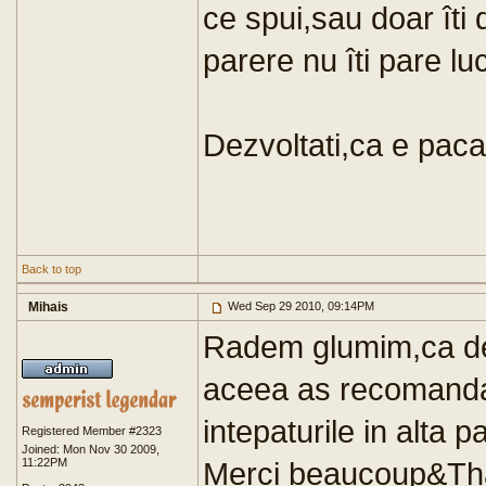
ce spui,sau doar îti
parere nu îti pare lu
Dezvoltati,ca e pacat
Back to top
Mihais
Wed Sep 29 2010, 09:14PM
Radem glumim,ca de 
aceea as recomanda 
intepaturile in alta pa
Registered Member #2323
Joined: Mon Nov 30 2009,
11:22PM
Merci beaucoup&Th