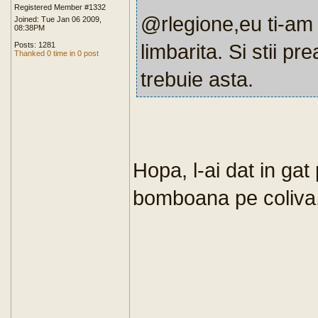
Registered Member #1332
@rlegione,eu ti-am 
Joined: Tue Jan 06 2009,
08:38PM
limbarita. Si stii pr
Posts: 1281
Thanked 0 time in 0 post
trebuie asta.
Hopa, l-ai dat in gat
bomboana pe coliva,