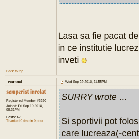
Lasa sa fie pacat de
in ce institutie lucr
inveti
Back to top
warsoul
Wed Sep 29 2010, 11:55PM
SURRY wrote
...
Registered Member #3290
Joined: Fri Sep 10 2010,
08:31PM
Posts: 42
Si sportivii pot folos
Thanked 0 time in 0 post
care lucreaza(-cent