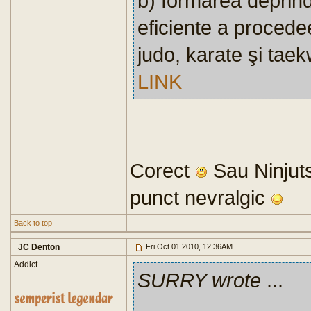
b) formarea deprind
eficiente a procede
judo, karate şi tae
LINK
Corect
Sau Ninjuts
punct nevralgic
Back to top
JC Denton
Fri Oct 01 2010, 12:36AM
Addict
SURRY wrote
...