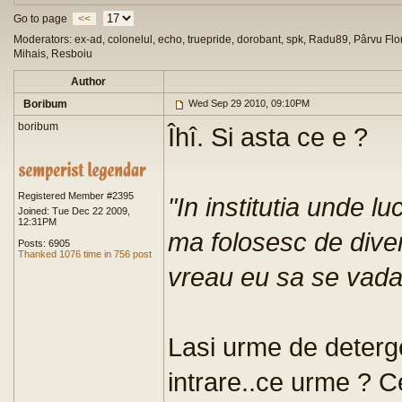
Go to page
<<
Moderators: ex-ad, colonelul, echo, truepride, dorobant, spk, Radu89, Pârvu Flor
Mihais, Resboiu
Author
Boribum
Wed Sep 29 2010, 09:10PM
boribum
Îhî. Si asta ce e ?
Registered Member #2395
"
In institutia unde l
Joined: Tue Dec 22 2009,
12:31PM
ma folosesc de diver
Posts: 6905
Thanked 1076 time in 756 post
vreau eu sa se vada
Lasi urme de deterg
intrare..ce urme ? Ce