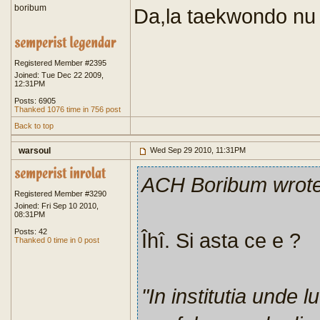
boribum
Da,la taekwondo n
Registered Member #2395
Joined: Tue Dec 22 2009,
12:31PM
Posts: 6905
Thanked 1076 time in 756 post
Back to top
warsoul
Wed Sep 29 2010, 11:31PM
ACH Boribum wrot
Registered Member #3290
Joined: Fri Sep 10 2010,
08:31PM
Posts: 42
Îhî. Si asta ce e ?
Thanked 0 time in 0 post
"
In institutia unde 