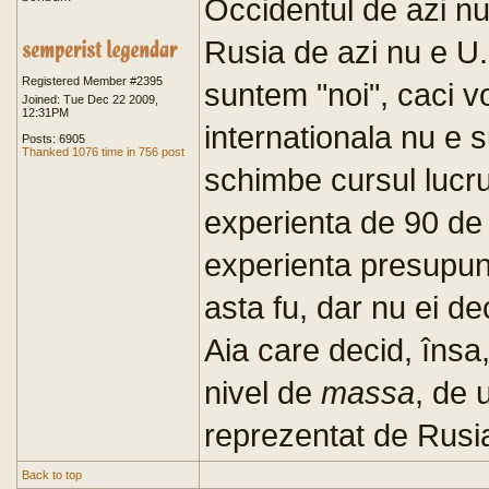
Occidentul de azi nu
Rusia de azi nu e U.
Registered Member #2395
suntem "noi", caci
Joined: Tue Dec 22 2009,
12:31PM
internationala nu e s
Posts: 6905
Thanked 1076 time in 756 post
schimbe cursul lucru
experienta de 90 de 
experienta presupun
asta fu, dar nu ei de
Aia care decid, însa
nivel de
massa
, de 
reprezentat de Rusia 
Back to top