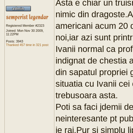
Asta e chiar un tru
nimic din dragoste.As
americani acum 20 d
Registered Member #2323
Joined: Mon Nov 30 2009,
11:22PM
noi,iar azi sunt print
Posts: 3943
Thanked 457 time in 321 post
Ivanii normal ca prof
indignat de chestia 
din sapatul propriei 
situatia cu Ivanii cei
trebusoara asta.
Poti sa faci jdemii d
neinteresante pt publi
ie rai.Pur si simplu 