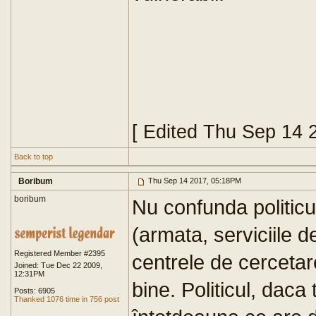
[ Edited Thu Sep 14 
Back to top
Boribum
Thu Sep 14 2017, 05:18PM
boribum
Nu confunda politicul
(armata, serviciile de
Registered Member #2395
centrele de cercetare
Joined: Tue Dec 22 2009,
12:31PM
bine. Politicul, daca t
Posts: 6905
Thanked 1076 time in 756 post