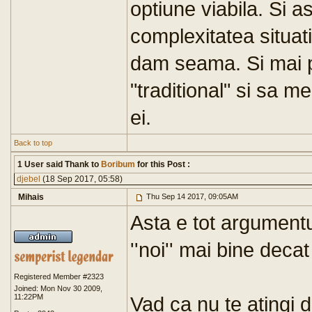
optiune viabila. Si a
complexitatea situati
dam seama. Si mai pe
"traditional" si sa m
ei.
Back to top
1 User said Thank to
Boribum
for this Post :
djebel
(18 Sep 2017, 05:58)
Mihais
Thu Sep 14 2017, 09:05AM
Asta e tot argumentu
''noi'' mai bine deca
Registered Member #2323
Joined: Mon Nov 30 2009,
11:22PM
Vad ca nu te atingi 