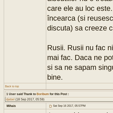
care ele au loc este. 
încearca (si reusesc
discuta) sa creeze co
Rusii. Rusii nu fac 
mai fac. Daca ne po
si sa ne sapam singu
bine.
Back to top
1 User said Thank to
Boribum
for this Post :
djebel
(18 Sep 2017, 05:59)
Mihais
Sat Sep 16 2017, 05:57PM