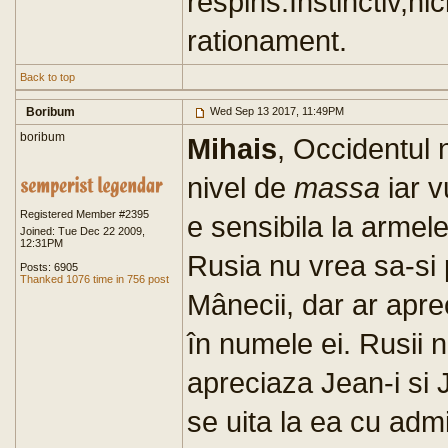
respins.Instinctiv,ni
rationament.
Back to top
Boribum
Wed Sep 13 2017, 11:49PM
boribum
Mihais
, Occidentul 
nivel de
massa
iar v
Registered Member #2395
e sensibila la armele
Joined: Tue Dec 22 2009,
12:31PM
Rusia nu vrea sa-si
Posts: 6905
Thanked 1076 time in 756 post
Mânecii, dar ar apre
în numele ei. Rusii n
apreciaza Jean-i si J
se uita la ea cu admi