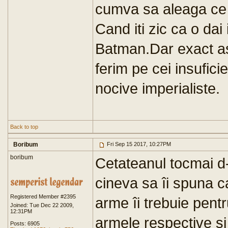
cumva sa aleaga ce e
Cand iti zic ca o dai
Batman.Dar exact a
ferim pe cei insuficie
nocive imperialiste.
Back to top
Boribum
Fri Sep 15 2017, 10:27PM
boribum
Cetateanul tocmai d-
cineva sa îi spuna 
Registered Member #2395
arme îi trebuie pent
Joined: Tue Dec 22 2009,
12:31PM
armele respective si 
Posts: 6905