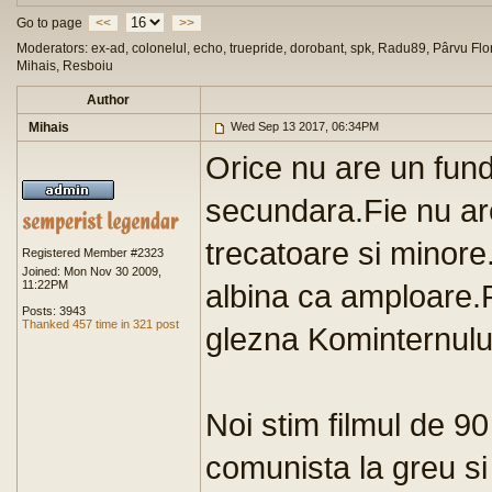
Go to page
<<
>>
Moderators: ex-ad, colonelul, echo, truepride, dorobant, spk, Radu89, Pârvu Flor
Mihais, Resboiu
Author
Mihais
Wed Sep 13 2017, 06:34PM
Orice nu are un fund
secundara.Fie nu are
trecatoare si minore
Registered Member #2323
Joined: Mon Nov 30 2009,
11:22PM
albina ca amploare.P
Posts: 3943
Thanked 457 time in 321 post
glezna Kominternului
Noi stim filmul de 9
comunista la greu si