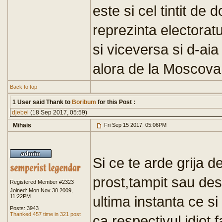
este si cel tintit de 
reprezinta electoratu
si viceversa si d-aia
alora de la Moscova 
Back to top
1 User said Thank to
Boribum
for this Post :
djebel
(18 Sep 2017, 05:59)
Mihais
Fri Sep 15 2017, 05:06PM
Si ce te arde grija 
prost,tampit sau des
Registered Member #2323
Joined: Mon Nov 30 2009,
11:22PM
ultima instanta ce s
Posts: 3943
Thanked 457 time in 321 post
ca respectivul idiot