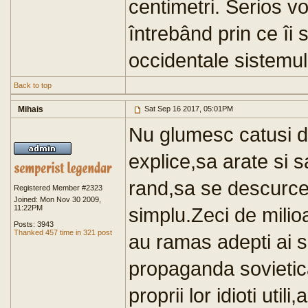
centimetri. Serios v
întrebând prin ce îi
occidentale sistemul
Back to top
Mihais
Sat Sep 16 2017, 05:01PM
Nu glumesc catusi de
explice,sa arate si s
rand,sa se descurce 
Registered Member #2323
Joined: Mon Nov 30 2009,
11:22PM
simplu.Zeci de milio
Posts: 3943
Thanked 457 time in 321 post
au ramas adepti ai so
propaganda sovietic
proprii lor idioti uti