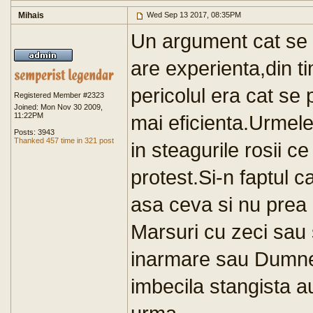
Mihais
Wed Sep 13 2017, 08:35PM
Un argument cat se 
are experienta,din t
pericolul era cat se
Registered Member #2323
Joined: Mon Nov 30 2009,
11:22PM
mai eficienta.Urmele
Posts: 3943
Thanked 457 time in 321 post
in steagurile rosii ce
protest.Si-n faptul c
asa ceva si nu prea 
Marsuri cu zeci sau s
inarmare sau Dumnez
imbecila stangista a