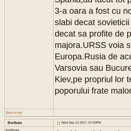
3-a oara a fost cu 
slabi decat sovietici
decat sa profite de 
majora.URSS voia s
Europa.Rusia de acu
Varsovia sau Bucures
Kiev,pe propriul lor t
poporului frate malo
Back to top
Boribum
Wed Sep 13 2017, 07:03PM
boribum