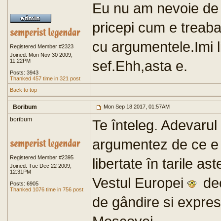
Eu nu am nevoie de 
pricepi cum e treaba
cu argumentele.Imi 
Registered Member #2323
Joined: Mon Nov 30 2009,
11:22PM
sef.Ehh,asta e.
Posts: 3943
Thanked 457 time in 321 post
Back to top
Boribum
Mon Sep 18 2017, 01:57AM
boribum
Te înteleg. Adevaru
argumentez de ce e m
Registered Member #2395
libertate în tarile 
Joined: Tue Dec 22 2009,
12:31PM
Vestul Europei
dec
Posts: 6905
Thanked 1076 time in 756 post
de gândire si expresi