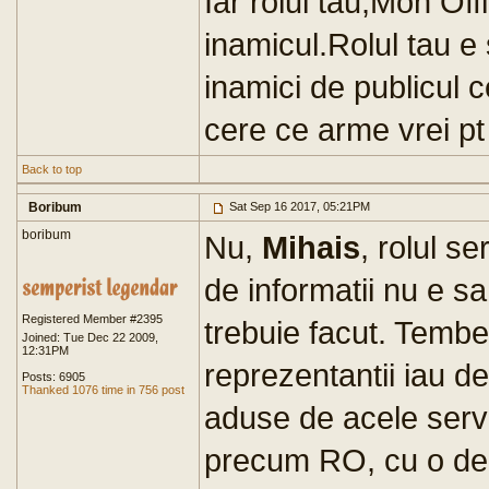
Iar rolul tau,Mon Off
inamicul.Rolul tau e 
inamici de publicul c
cere ce arme vrei pt 
Back to top
Boribum
Sat Sep 16 2017, 05:21PM
boribum
Nu,
Mihais
, rolul se
de informatii nu e s
Registered Member #2395
trebuie facut. Tembel
Joined: Tue Dec 22 2009,
12:31PM
reprezentantii iau de
Posts: 6905
Thanked 1076 time in 756 post
aduse de acele servici
precum RO, cu o dem