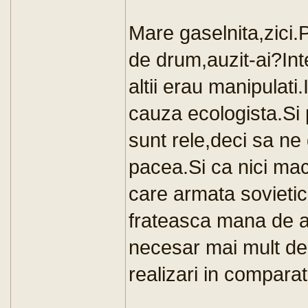
Mare gaselnita,zici
de drum,auzit-ai?Int
altii erau manipulati.
cauza ecologista.Si p
sunt rele,deci sa n
pacea.Si ca nici macar
care armata sovieti
frateasca mana de aj
necesar mai mult dec
realizari in comparati