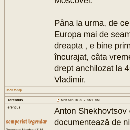
Moscovei.
Pâna la urma, de ce
Europa mai de seam
dreapta , e bine primi
încurajat, câta vreme
drept anchilozat la 4
Vladimir.
Back to top
Terentius
Mon Sep 18 2017, 05:11AM
Terentius
Anton Shekhovtsov e
documentează de nişt
Registered Member #2186