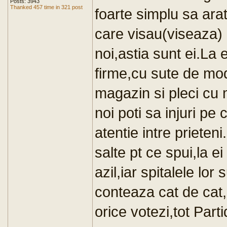
Posts: 3943
Thanked 457 time in 321 post
foarte simplu sa ar
care visau(viseaza) 
noi,astia sunt ei.La 
firme,cu sute de mod
magazin si pleci cu m
noi poti sa injuri pe 
atentie intre prieten
salte pt ce spui,la ei
azil,iar spitalele lor
conteaza cat de cat,
orice votezi,tot Parti