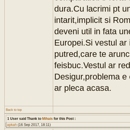
dura.Cu lacrimi pt uni
intarit,implicit si R
deveni util in fata u
Europei.Si vestul ar
putred,care te arunca
feisbuc.Vestul ar re
Desigur,problema e 
ar pleca acasa.
Back to top
1 User said Thank to
Mihais
for this Post :
apkah
(16 Sep 2017, 18:11)