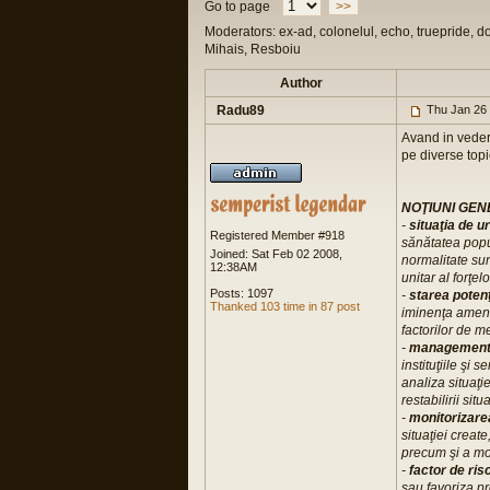
Go to page
>>
Moderators: ex-ad, colonelul, echo, truepride, d
Mihais, Resboiu
Author
Radu89
Thu Jan 26
Avand in vedere
pe diverse topi
NOŢIUNI GE
-
situaţia de 
Registered Member #918
sănătatea popul
Joined: Sat Feb 02 2008,
normalitate su
12:38AM
unitar al forţel
Posts: 1097
-
starea potenţ
Thanked 103 time in 87 post
iminenţa amenin
factorilor de m
-
managementul
instituţiile şi 
analiza situaţi
restabilirii sit
-
monitorizare
situaţiei create
precum şi a mo
-
factor de ris
sau favoriza pr