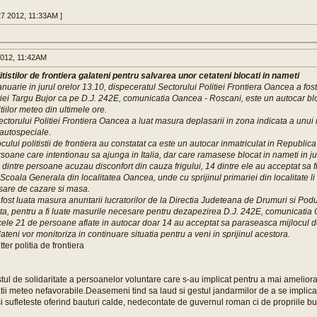
 27 2012, 11:33AM ]
2012, 11:42AM
itistilor de frontiera galateni pentru salvarea unor cetateni blocati in nameti
anuarie in jurul orelor 13.10, dispeceratul Sectorului Politiei Frontiera Oancea a fost
itiei Targu Bujor ca pe D.J. 242E, comunicatia Oancea - Roscani, este un autocar bl
iilor meteo din ultimele ore.
orului Politiei Frontiera Oancea a luat masura deplasarii in zona indicata a unui n
4 autospeciale.
locului politistii de frontiera au constatat ca este un autocar inmatriculat in Republi
soane care intentionau sa ajunga in Italia, dar care ramasese blocat in nameti in ju
e dintre persoane acuzau disconfort din cauza frigului, 14 dintre ele au acceptat sa f
 Scoala Generala din localitatea Oancea, unde cu sprijinul primariei din localitate li
esare de cazare si masa.
ost luata masura anuntarii lucratorilor de la Directia Judeteana de Drumuri si Podu
enta, pentru a fi luate masurile necesare pentru dezapezirea D.J. 242E, comunicatia
le 21 de persoane aflate in autocar doar 14 au acceptat sa paraseasca mijlocul de t
lateni vor monitoriza in continuare situatia pentru a veni in sprijinul acestora.
tter politia de frontiera
tul de solidaritate a persoanelor voluntare care s-au implicat pentru a mai ameliora 
atii meteo nefavorabile.Deasemeni tind sa laud si gestul jandarmilor de a se implic
si sufleteste oferind bauturi calde, nedecontate de guvernul roman ci de propriile b