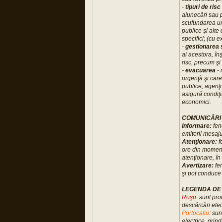
-
tipuri de risc
alunecări sau p
scufundarea uno
publice şi alte
specifici; (cu e
-
gestionarea s
ai acestora, înş
risc, precum şi
-
evacuarea
- 
urgenţă şi care
publice, agenţi
asigură condiţii
economici.
COMUNICĂRI
Informare:
fen
emiterii mesaju
Atenţionare:
f
ore din moment
atenţionare, în
Avertizare:
fen
şi pot conduce
LEGENDA DE 
Roşu:
sunt pro
descărcări elect
Portocaliu
: su
electrice, grind