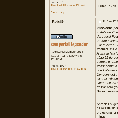
Posts: 67
Thanked 18 time in 13 post
[ Edited Fri Jan
Back to top
Radu89
Fri Jan 27 
Interventia pol
In data de 26 i
din cadrul Pol
urmare a condit
Conducerea Sect
frontiera si a 
Registered Member #918
Ajunsi la fata 
Joined: Sat Feb 02 2008,
aflau 21 de per
12:38AM
Intrucat o part
Posts: 1097
transportate la
Thanked 103 time in 87 post
conditiile nec
Concomitent a f
situatia exist
Deoarece din ce
de frontiera ga
Sursa
: newsle
Apreciez si ges
de aceste situ
profesional ci 
minus