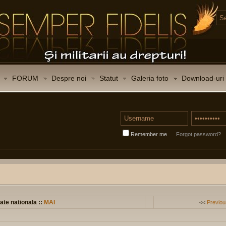
FORUM
Despre noi
Statut
Galeria foto
Download-uri
Remember me
Forgot password?
ate nationala ::
MAI
<<
Previou