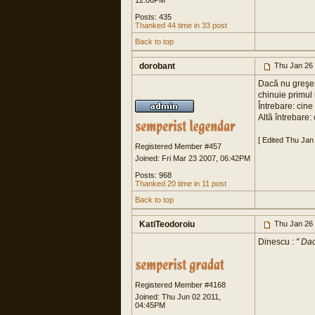
12:06PM
Posts: 435
Thanked 44 time in 33 post
Back to top
dorobant
Thu Jan 26
Dacă nu greşesc
chinuie primul m
Întrebare: cine
Altă întrebare:
[ Edited Thu Jan
Registered Member #457
Joined: Fri Mar 23 2007, 06:42PM
Posts: 968
Thanked 20 time in 11 post
Back to top
KatiTeodoroiu
Thu Jan 26
Dinescu :
" Dac
Registered Member #4168
Joined: Thu Jun 02 2011,
04:45PM