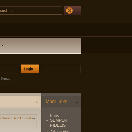
Signup
More links
Imnul
s thread
|
Next thread
>>
SEMPER
FIDELIS
Arhiva stiri