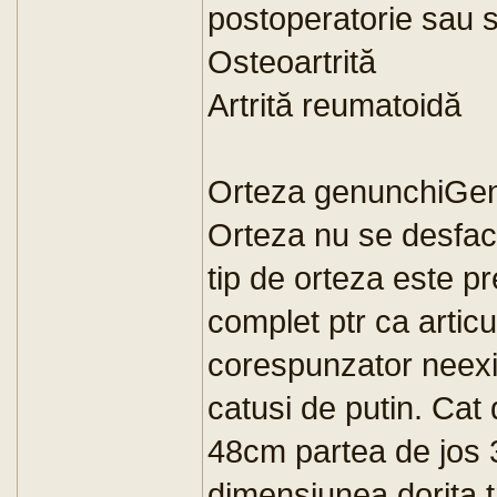
postoperatorie sau s
Osteoartrită
Artrită reumatoidă
Orteza genunchiGen
Orteza nu se desfac
tip de orteza este p
complet ptr ca articul
corespunzator neexis
catusi de putin. Cat
48cm partea de jos 
dimensiunea dorita t