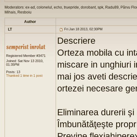
Moderators: ex-ad, colonelul, echo, truepride, dorobant, spk, Radu89, Pârvu Flor
Mihais, Resboiu
Author
LT
Fri Jan 18 2013, 02:30PM
Descriere
Orteza mobila cu inta
Registered Member #3471
Joined: Sat Nov 13 2010,
miscare in unghiuri 
01:35PM
Posts: 13
mai jos aveti descri
Thanked 1 time in 1 post
ortezei necesare ge
Eliminarea durerii şi
Îmbunătăţeşte propr
Previne flexiahipere