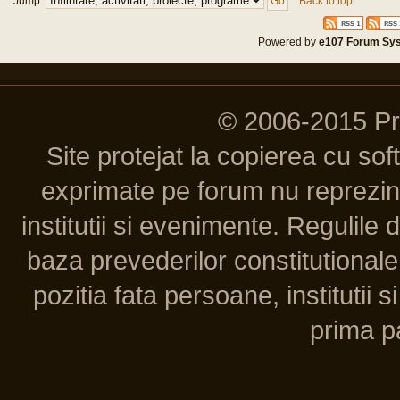
Jump:
Back to top
Powered by
e107 Forum Sy
© 2006-2015 P
Site protejat la copierea cu so
exprimate pe forum nu reprezint
institutii si evenimente. Regulile 
baza prevederilor constitutionale 
pozitia fata persoane, institutii s
prima pa