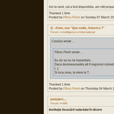
Ani la rand, cat a fost disponibila, am citit prop
Thanked 1 time
Posted by
Pârvu Florin
on Sunday 07 March 202
Q - Anon, sau "Quo vadis, America ?"
Forum
->
Intelligence-ul international
Cassius wrote
...
Pârvu Florin wrote
...
Eu zic sa nu ne hazardam...
Daca dumneavoastra ati fi regizorul comediei
[...]
Si inca ceva, la mine la T...
Thanked 1 time
Posted by
Pârvu Florin
on Thursday 04 March 2
pompieri....
Forum
->
MAI
Instituția încasării salariului în tăcere