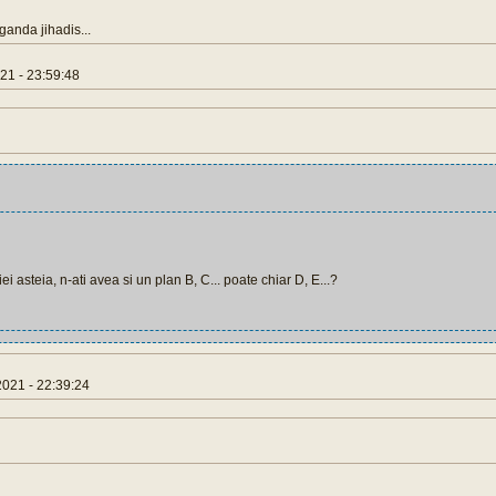
aganda jihadis...
1 - 23:59:48
 asteia, n-ati avea si un plan B, C... poate chiar D, E...?
021 - 22:39:24