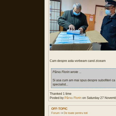
Cam despre asta vorbeam cand ziceam
Pârvu Florin wrote
...
Si asa cum am mai spus despre subofiteri ca ei 
specialist...
Thanked 1 time
Posted by
Pârvu Florin
on Saturday 27 Novembe
OFF-TOPIC
Forum
->
De toate pentru toti