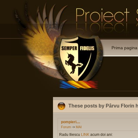
Prima pagina
These posts by Pârvu Florin 
pompieri....
Forum
->
MAI
Radu Iliescu
LINK
acum doi ani: