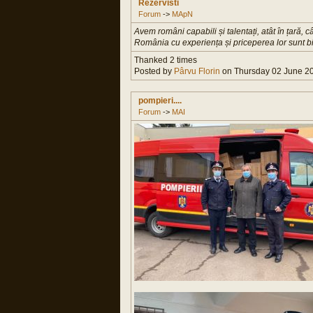
Rezervisti
Forum
->
MApN
Avem români capabili și talentați, atât în țară, c
România cu experiența și priceperea lor sunt bi
Thanked 2 times
Posted by
Pârvu Florin
on Thursday 02 June 20
pompieri....
Forum
->
MAI