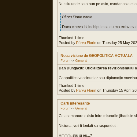
Nu stiu unde sa o pun pe asta, asadar asta e loc
Pârvu Florin wrote
...
Daca cineva isi inchipuie ca eu ma extaziez c
Thanked 1 time
Posted by
Pârvu Florin
on Tuesday 25 May 2021
Noua viziune de GEOPOLITICA ACTUALA
Forum
->
General
Dan Dungaciu: Oficializarea revizionismului l
Geopolitica vaccinurilor sau diplomaţia vaccinur
Thanked 1 time
Posted by
Pârvu Florin
on Thursday 15 April 20
Carti interesante
Forum
->
General
Ce asemanare exista intre miscarile jihadiste 
Niciuna, veti fi tentati sa raspundeti.
Hmmm, stiu si eu...?