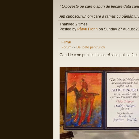
" O poveste pe care o spun de fiecare data cân
Am cunoscut un om care a rămas cu pământul lui 
Thanked 2 times
Posted by
Pârvu Florin
on Sunday 27 August 20
Filme
Forum
->
De toate pentru toti
Cand te cere publicul, te cere! si ce poti sa fac