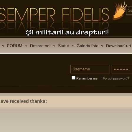
FORUM
Despre noi
Statut
Galeria foto
Download-uri
Remember me
Forgot password?
have received thanks: