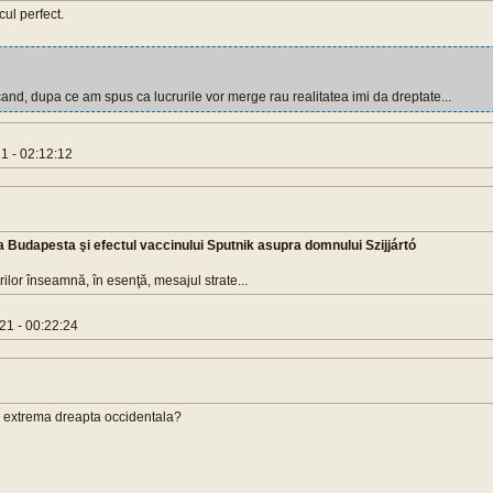
ul perfect.
and, dupa ce am spus ca lucrurile vor merge rau realitatea imi da dreptate...
 - 02:12:12
a Budapesta şi efectul vaccinului Sputnik asupra domnului Szijjártó
ilor înseamnă, în esenţă, mesajul strate...
21 - 00:22:24
si extrema dreapta occidentala?