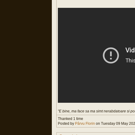
"E bine, ma face sa ma simt nerabdatoare si poat
Thanked 1 time
Posted by
Pârvu Florin
on Tuesday 09 May 2023