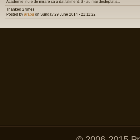
Academie, nu e de mirare ca a dat faliment. S - au mai desteptat s...
Thanked 2 times
Posted by
arabu
on Sunday 29 June 2014 - 21:11:22
© 2006-2015 P